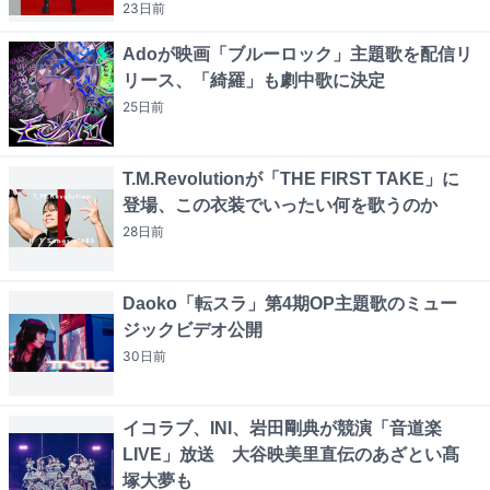
23日
前
Adoが映画「ブルーロック」主題歌を配信リ
リース、「綺羅」も劇中歌に決定
25日
前
T.M.Revolutionが「THE FIRST TAKE」に
登場、この衣装でいったい何を歌うのか
28日
前
Daoko「転スラ」第4期OP主題歌のミュー
ジックビデオ公開
30日
前
イコラブ、INI、岩田剛典が競演「音道楽
LIVE」放送 大谷映美里直伝のあざとい髙
塚大夢も