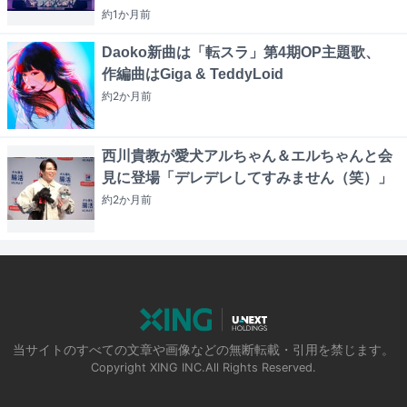
約1か月
前
Daoko新曲は「転スラ」第4期OP主題歌、
作編曲はGiga & TeddyLoid
約2か月
前
西川貴教が愛犬アルちゃん＆エルちゃんと会
見に登場「デレデレしてすみません（笑）」
約2か月
前
当サイトのすべての文章や画像などの無断転載・引用を禁じます。
Copyright XING INC.All Rights Reserved.