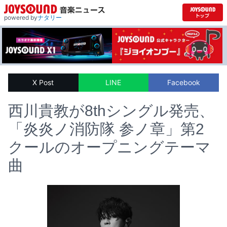
powered by
ナタリー
X Post
LINE
Facebook
西川貴教が8thシングル発売、
「炎炎ノ消防隊 参ノ章」第2
クールのオープニングテーマ
曲