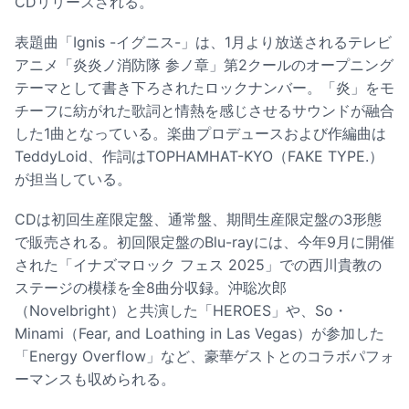
CDリリースされる。
表題曲「Ignis -イグニス-」は、1月より放送されるテレビ
アニメ「炎炎ノ消防隊 参ノ章」第2クールのオープニング
テーマとして書き下ろされたロックナンバー。「炎」をモ
チーフに紡がれた歌詞と情熱を感じさせるサウンドが融合
した1曲となっている。楽曲プロデュースおよび作編曲は
TeddyLoid、作詞はTOPHAMHAT-KYO（FAKE TYPE.）
が担当している。
CDは初回生産限定盤、通常盤、期間生産限定盤の3形態
で販売される。初回限定盤のBlu-rayには、今年9月に開催
された「イナズマロック フェス 2025」での西川貴教の
ステージの模様を全8曲分収録。沖聡次郎
（Novelbright）と共演した「HEROES」や、So・
Minami（Fear, and Loathing in Las Vegas）が参加した
「Energy Overflow」など、豪華ゲストとのコラボパフォ
ーマンスも収められる。