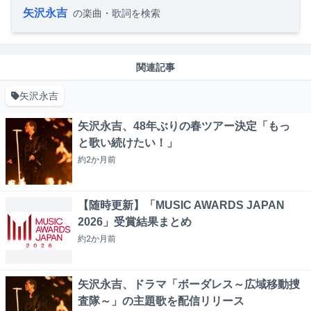
矢沢永吉
の楽曲・歌詞を検索
関連記事
矢沢永吉
矢沢永吉、48年ぶりの春ツアー決定「もっ
と歌い続けたい！」
約2か月
前
【随時更新】「MUSIC AWARDS JAPAN
2026」受賞結果まとめ
約2か月
前
矢沢永吉、ドラマ「ボーダレス～広域移動捜
査隊～」の主題歌を配信リリース