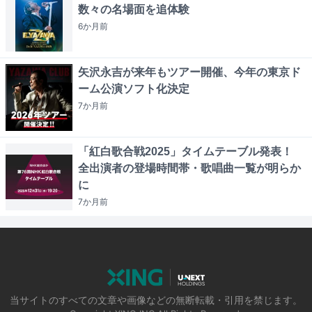
数々の名場面を追体験
6か月
前
矢沢永吉が来年もツアー開催、今年の東京ド
ーム公演ソフト化決定
7か月
前
「紅白歌合戦2025」タイムテーブル発表！
全出演者の登場時間帯・歌唱曲一覧が明らか
に
7か月
前
当サイトのすべての文章や画像などの無断転載・引用を禁じます。