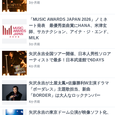
3か月
前
「MUSIC AWARDS JAPAN 2026」ノミネ
ート発表 最優秀楽曲賞にHANA、米津玄
師、サカナクション、アイナ・ジ・エンド、
M!LK
3か月
前
矢沢永吉全国ツアー開催、日本人男性ソロア
ーティストで最多！日本武道館で6DAYS
4か月
前
矢沢永吉が土屋太鳳×佐藤勝利W主演ドラマ
「ボーダレス」主題歌担当、新曲
「BORDER」は大人なロックナンバー
4か月
前
矢沢永吉の東京ドーム公演が映像ソフト化、