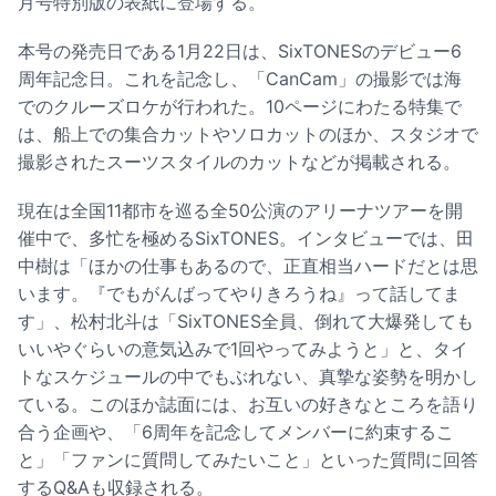
月号特別版の表紙に登場する。
本号の発売日である1月22日は、SixTONESのデビュー6
周年記念日。これを記念し、「CanCam」の撮影では海
でのクルーズロケが行われた。10ページにわたる特集で
は、船上での集合カットやソロカットのほか、スタジオで
撮影されたスーツスタイルのカットなどが掲載される。
現在は全国11都市を巡る全50公演のアリーナツアーを開
催中で、多忙を極めるSixTONES。インタビューでは、田
中樹は「ほかの仕事もあるので、正直相当ハードだとは思
います。『でもがんばってやりきろうね』って話してま
す」、松村北斗は「SixTONES全員、倒れて大爆発しても
いいやぐらいの意気込みで1回やってみようと」と、タイ
トなスケジュールの中でもぶれない、真摯な姿勢を明かし
ている。このほか誌面には、お互いの好きなところを語り
合う企画や、「6周年を記念してメンバーに約束するこ
と」「ファンに質問してみたいこと」といった質問に回答
するQ&Aも収録される。