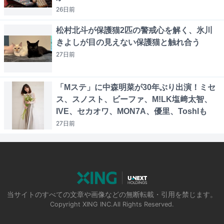
26日
前
松村北斗が保護猫2匹の警戒心を解く、氷川
きよしが目の見えない保護猫と触れ合う
27日
前
「Mステ」に中森明菜が30年ぶり出演！ミセ
ス、スノスト、ビーファ、M!LK塩﨑太智、
IVE、セカオワ、MON7A、優里、Toshlも
27日
前
当サイトのすべての文章や画像などの無断転載・引用を禁じます。
Copyright XING INC.All Rights Reserved.