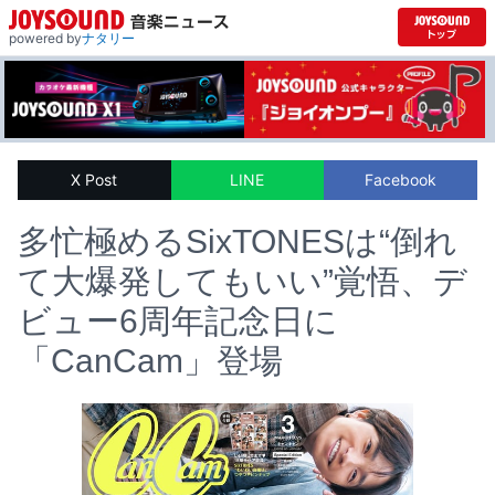
powered by
ナタリー
X Post
LINE
Facebook
多忙極めるSixTONESは“倒れ
て大爆発してもいい”覚悟、デ
ビュー6周年記念日に
「CanCam」登場