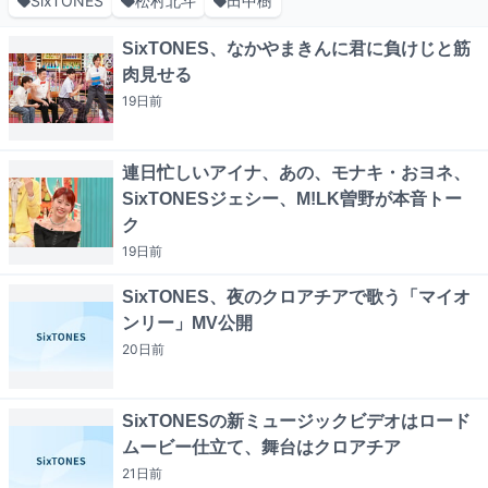
SixTONES
松村北斗
田中樹
SixTONES、なかやまきんに君に負けじと筋
肉見せる
19日
前
連日忙しいアイナ、あの、モナキ・おヨネ、
SixTONESジェシー、M!LK曽野が本音トー
ク
19日
前
SixTONES、夜のクロアチアで歌う「マイオ
ンリー」MV公開
20日
前
SixTONESの新ミュージックビデオはロード
ムービー仕立て、舞台はクロアチア
21日
前