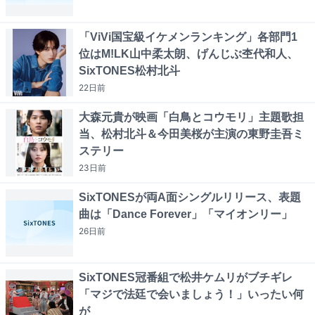
「ViVi国宝級イケメンランキング」各部門1
位はM!LK山中柔太朗、げんじぶ杢代和人、
SixTONES松村北斗
22日
前
大森元貴が映画「白鳥とコウモリ」主題歌担
当、松村北斗＆今田美桜が主演の東野圭吾ミ
ステリー
23日
前
SixTONESが両A面シングルリリース、表題
曲は「Dance Forever」「マイオンリー」
26日
前
SixTONES冠番組で松井ケムリがブチギレ
「マジで法廷で会いましょう！」いったい何
が