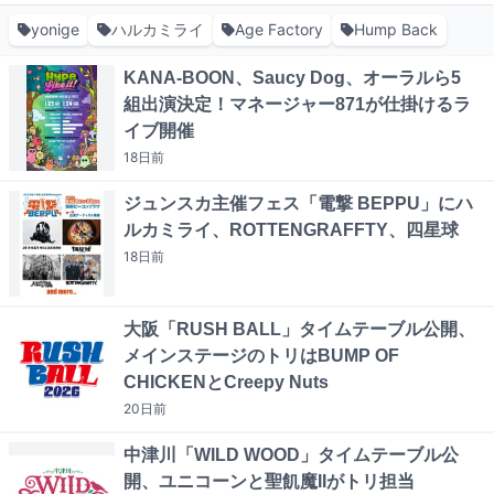
yonige
ハルカミライ
Age Factory
Hump Back
KANA-BOON、Saucy Dog、オーラルら5
組出演決定！マネージャー871が仕掛けるラ
イブ開催
18日
前
ジュンスカ主催フェス「電撃 BEPPU」にハ
ルカミライ、ROTTENGRAFFTY、四星球
18日
前
大阪「RUSH BALL」タイムテーブル公開、
メインステージのトリはBUMP OF
CHICKENとCreepy Nuts
20日
前
中津川「WILD WOOD」タイムテーブル公
開、ユニコーンと聖飢魔IIがトリ担当