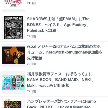
21日
前
SHADOWS主催「超PMAM」にThe
BONEZ、ヘイスミ、Age Factory、
Paleduskら11組
22日
前
w.o.d.メジャー2ndアルバムは2枚組の大ボ
リューム、nerdwitchkomugichan参加曲を
先行配信
22日
前
福井県敦賀市フェス「おぼろっく」に
KANA-BOON、BAND-MAID、NEK!、
Maki、wacciら14組追加
22日
前
ハンブレッダーズ対バンツアーにHump
Back、NELKE、Lucky Kilimanjaro