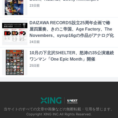
23日
前
DAIZAWA RECORDS設立25周年企画で椿
屋四重奏、きのこ帝国、Age Factory、The
Novembers、syrup16gの作品がアナログ化
24日
前
10月の下北沢SHELTER、怒涛の35公演連続
ワンマン「One Epic Month」開催
25日
前
当サイトのすべての文章や画像などの無断転載・引用を禁じます。
Copyright XING INC.All Rights Reserved.