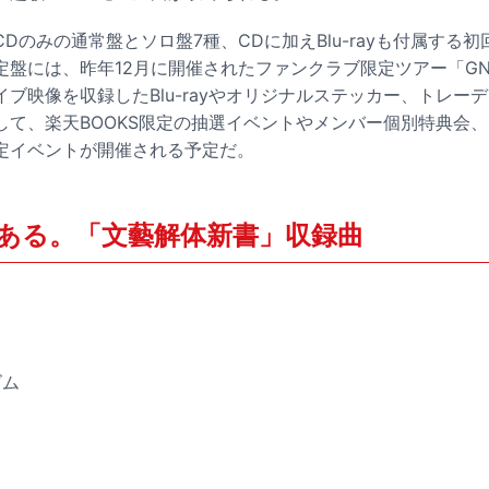
Dのみの通常盤とソロ盤7種、CDに加えBlu-rayも付属する
には、昨年12月に開催されたファンクラブ限定ツアー「GNJB FC 
-」のライブ映像を収録したBlu-rayやオリジナルステッカー、トレ
して、楽天BOOKS限定の抽選イベントやメンバー個別特典会
定イベントが開催される予定だ。
ある。「文藝解体新書」収録曲
ズム