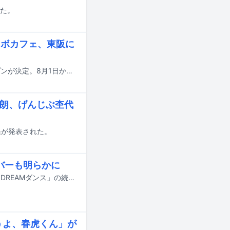
れた。
コラボカフェ、東阪に
EBiDANのコラボレーションカフェ「Yes! 駆け込め! 僕らのEBiSTORE」のオープンが決定。8月1日から16日までの期間、東京・SHIBUYA TSUTAYAをメイン会場に実施され、大阪・LE GARAGE 梅田 蔦屋書店でもサテライト開催される。
太朗、げんじぶ杢代
結果が発表された。
ンバーも明らかに
7月18日にオンエアされるTBS系の夏の大型音楽特番「音楽の日2026」の企画「DREAMダンス」の続報が明らかに。番組の出演アーティスト第4弾やそのほかの企画詳細も発表された。
うよ、春虎くん」が