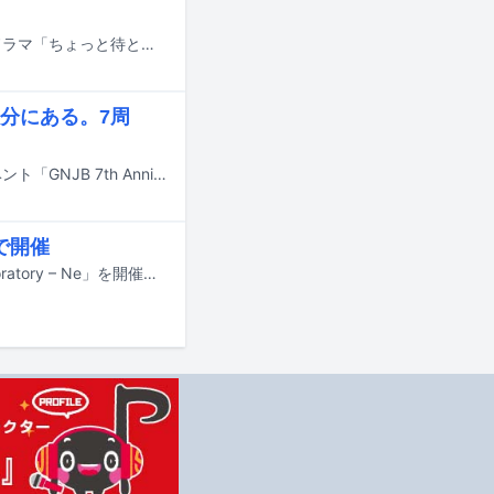
俳優の中川翼、桜木雅哉（原因は自分にある。）がダブル主演を務めるMBS系ドラマ「ちょっと待とうよ、春虎くん」が、8月13日からMBSドラマフィル枠で放送されることが決定した。
分にある。7周
原因は自分にある。が、本日7月7日に東京・立川ステージガーデンでライブイベント「GNJB 7th Anniversary 原因は君にもある。」を開催した。
市で開催
原因は自分にある。が12月にファンクラブツアー「GNJB FC Limited Tour Laboratory – Ne」を開催する。