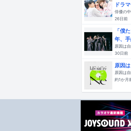
ドラマ
26日
前
「僕た
年、手
30日
前
原因は
約1か月