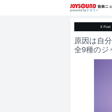
powered by
ナタリー
X Post
原因は自
全9種のジ