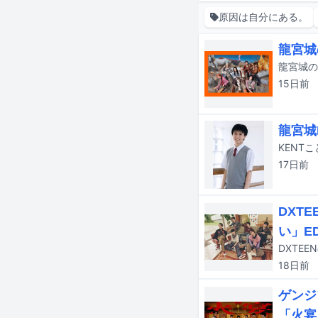
原因は自分にある。
龍宮城
15日
前
龍宮城
17日
前
DXT
い」E
18日
前
ゲンジ
「火宴