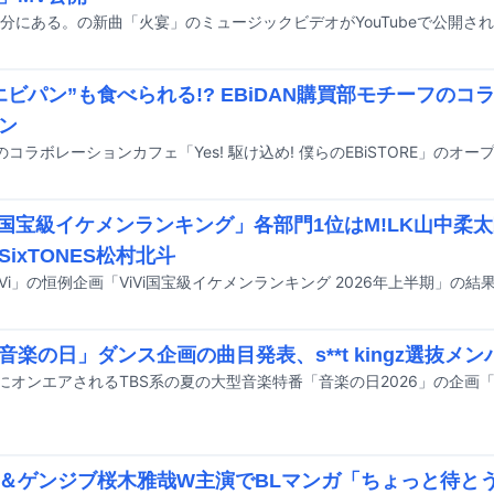
分にある。の新曲「火宴」のミュージックビデオがYouTubeで公開さ
エビパン”も食べられる!? EBiDAN購買部モチーフの
ン
Vi国宝級イケメンランキング」各部門1位はM!LK山中柔
SixTONES松村北斗
iVi」の恒例企画「ViVi国宝級イケメンランキング 2026年上半期」の
「音楽の日」ダンス企画の曲目発表、s**t kingz選抜メ
＆ゲンジブ桜木雅哉W主演でBLマンガ「ちょっと待と