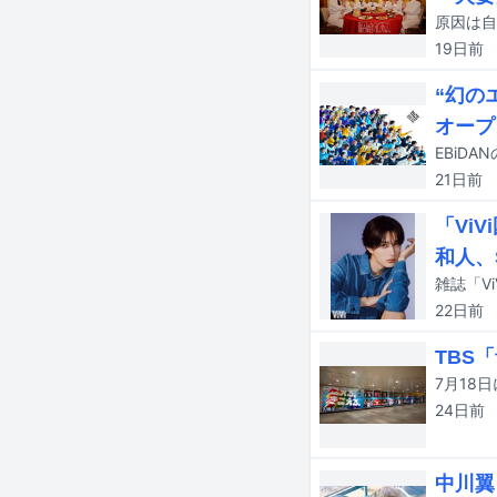
原因は自
19日
前
“幻の
オープ
21日
前
「Vi
和人、
雑誌「V
22日
前
TBS
24日
前
中川翼