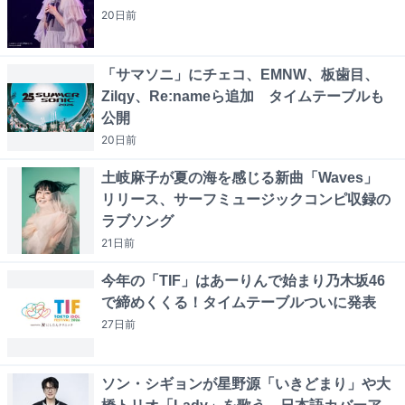
20日
前
「サマソニ」にチェコ、EMNW、板歯目、
Zilqy、Re:nameら追加 タイムテーブルも
公開
20日
前
土岐麻子が夏の海を感じる新曲「Waves」
リリース、サーフミュージックコンピ収録の
ラブソング
21日
前
今年の「TIF」はあーりんで始まり乃木坂46
で締めくくる！タイムテーブルついに発表
27日
前
ソン・シギョンが星野源「いきどまり」や大