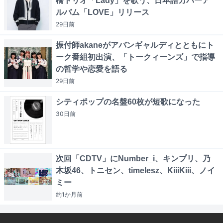
橋トリオ「Lady」を歌う、日本語カバーア
ルバム「LOVE」リリース
29日
前
振付師akaneがアバンギャルディとともにト
ーク番組初出演、「トークィーンズ」で指導
の哲学や恋愛を語る
29日
前
シティポップの名盤60枚が短歌になった
30日
前
次回「CDTV」にNumber_i、キンプリ、乃
木坂46、トニセン、timelesz、KiiiKiii、ノイ
ミー
約1か月
前