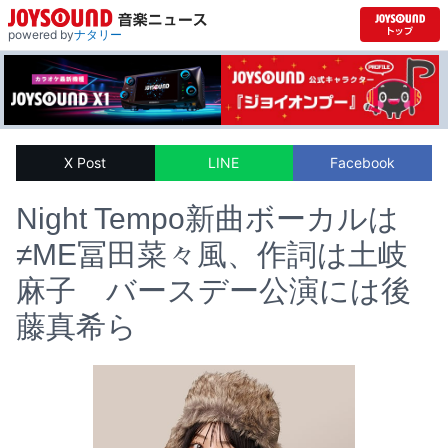
powered by
ナタリー
X Post
LINE
Facebook
Night Tempo新曲ボーカルは
≠ME冨田菜々風、作詞は土岐
麻子 バースデー公演には後
藤真希ら