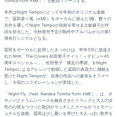
Tomita from ≠ME）」を配信リリースする。
本作はNight Tempoにとって今年初のオリジナル楽曲
で、冨田菜々風（≠ME）をボーカルに迎えた1曲。数々の
共作を通してNight Tempoが信頼を寄せる土岐麻子が作
詞を担当した。今秋発売予定の制作中アルバムからの第1
弾先行シングルとなる。
冨田をボーカルに起用したきっかけは、昨年5月に放送さ
れたNHK「The Covers 松田聖子ナイト！～デビュー45
周年スペシャル～」。松田聖子「裸足の季節」をNight
Tempoによるアレンジで歌唱した冨田の表現力に感銘を
受けたNight Tempoが、自身の作品への参加をオファー
し、今回のコラボレーションが実現した。
「Night Fly（feat. Nanaka Tomita from ≠ME）」は、ボ
サノバとドラムンベースを融合させたトラックと大人の女
性の心情をつづった歌詞がマッチしたクールかつエモーシ
ョナルな楽曲。冨田は少し憂いを帯びた大人っぽい歌声を