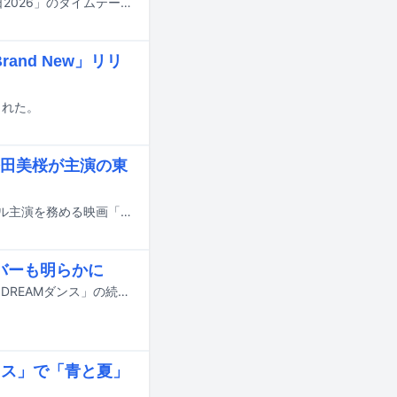
明日7月18日にTBS系で8時間にわたって放送される夏の大型音楽特番「音楽の日2026」のタイムテーブルが発表された。
and New」リリ
開された。
田美桜が主演の東
大森元貴（Mrs. GREEN APPLE）が、松村北斗（SixTONES）と今田美桜がダブル主演を務める映画「白鳥とコウモリ」の主題歌を担当する。
ンバーも明らかに
7月18日にオンエアされるTBS系の夏の大型音楽特番「音楽の日2026」の企画「DREAMダンス」の続報が明らかに。番組の出演アーティスト第4弾やそのほかの企画詳細も発表された。
ミセス」で「青と夏」