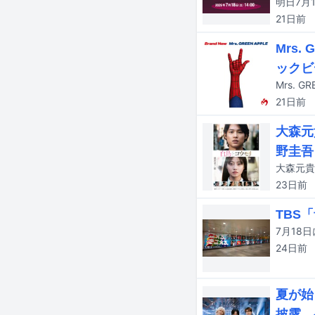
21日
前
Mrs.
ックビ
Mrs. 
21日
前
大森元
野圭吾
23日
前
TBS
24日
前
夏が始
披露 