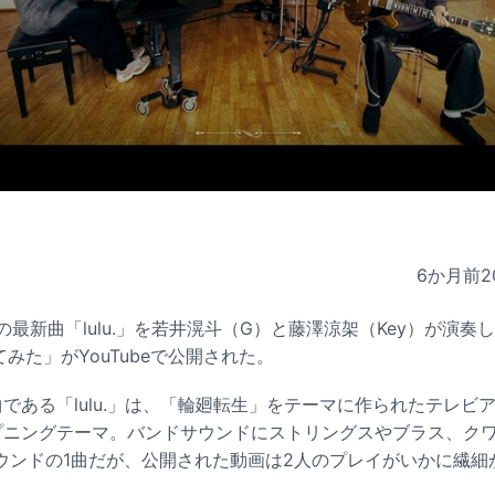
6か月前
2
APPLEの最新曲「lulu.」を若井滉斗（G）と藤澤涼架（Key）が
いてみた」がYouTubeで公開された。
である「lulu.」は、「輪廻転生」をテーマに作られたテレビ
プニングテーマ。バンドサウンドにストリングスやブラス、ク
ウンドの1曲だが、公開された動画は2人のプレイがいかに繊細