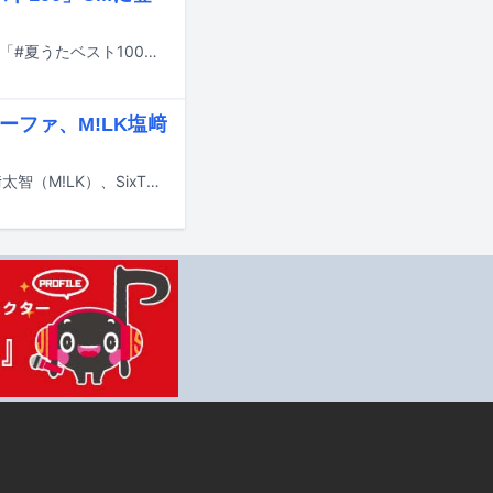
佐藤健とK（&TEAM）が出演するユニバーサルミュージックによるキャンペーン「#夏うたベスト100」の新CM「花火の夏」編が、本日7月11日より全国で放映される。
ーファ、M!LK塩﨑
7月17日にテレビ朝日系で放送される「ミュージックステーション」にIVE、塩﨑太智（M!LK）、SixTONES、Snow Man、SEKAI NO OWARI、Toshl、中森明菜、BE:FIRST、Mrs. GREEN APPLE、MON7A、優里が出演する。