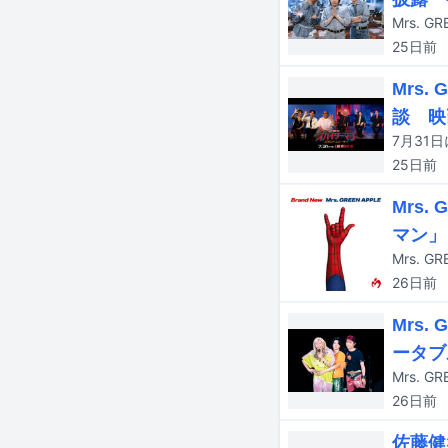
Mrs.
25日
前
Mrs
談 映
25日
前
Mrs.
マン」
26日
前
Mrs
ータブ
26日
前
佐藤健