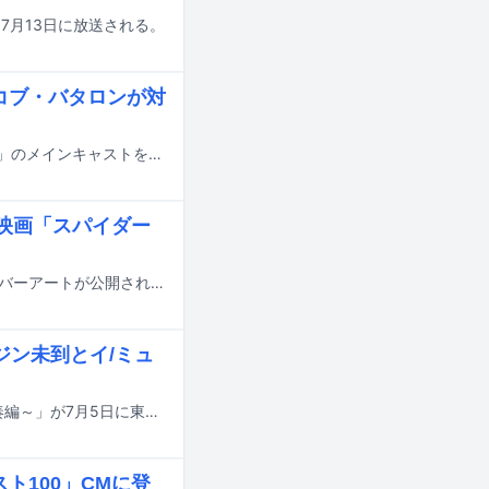
本日7月13日に放送される。
イコブ・バタロンが対
7月31日に日米同時公開される映画「スパイダーマン：ブランド・ニュー・デイ」のメインキャストを務めるトム・ホランド、ゼンデイヤ、ジェイコブ・バタロンと、日本版主題歌を担当するMrs. GREEN APPLEによる対談映像がYouTubeで公開された。
開、映画「スパイダー
Mrs. GREEN APPLEが明日7月13日に配信リリースする新曲「Brand New」のカバーアートが公開された。
ンジン未到とイ/ミュ
Mrs. GREEN APPLEのスタジアムツアー「ゼンジン未到とイ/ミュータブル～間奏編～」が7月5日に東京・MUFGスタジアム（国立競技場）で閉幕した。
ト100」CMに登