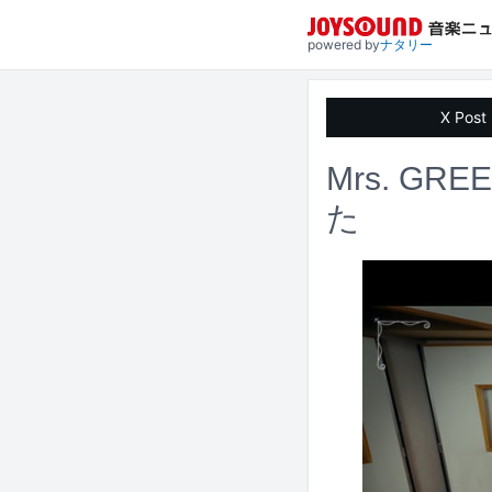
powered by
ナタリー
X Post
Mrs. G
た