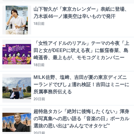
山下智久が「東京カレンダー」表紙に登場、
乃木坂46一ノ瀬美空は辛いもので発汗
18日
前
「女性アイドルのリアル」テーマの今夜「上
田と女がDEEPに吠える夜」に飯窪春菜、島
崎遥香、最上もが、モモコグミカンパニー
18日
前
M!LK佐野、塩﨑、吉田が夏の東京ディズニ
ーランドでびしょ濡れ検証！吉田はミニーに
所属事務所伝える
20日
前
超特急タカシ「絶対に後悔したくない」渾身
の写真集への思い語る「音楽の日」ボーカル
選抜の思い出は“みんなでオタケビ”
20日
前