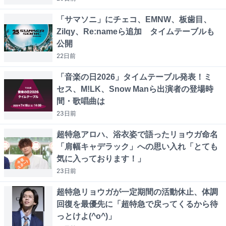
「サマソニ」にチェコ、EMNW、板歯目、
Zilqy、Re:nameら追加 タイムテーブルも
公開
22日
前
「音楽の日2026」タイムテーブル発表！ミ
セス、M!LK、Snow Manら出演者の登場時
間・歌唱曲は
23日
前
超特急アロハ、浴衣姿で語ったリョウガ命名
「肩幅キャデラック」への思い入れ「とても
気に入っております！」
23日
前
超特急リョウガが一定期間の活動休止、体調
回復を最優先に「超特急で戻ってくるから待
っとけよ(^o^)」