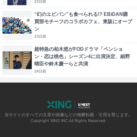
23日
前
“幻のエビパン”も食べられる!? EBiDAN購
買部モチーフのコラボカフェ、東阪にオープ
ン
23日
前
超特急の柏木悠がFODドラマ「ペンショ
ン・恋は桃色」シーズン4に出演決定、細野
晴臣や鈴木慶一らと共演
24日
前
当サイトのすべての文章や画像などの無断転載・引用を禁じます。
Copyright XING INC.All Rights Reserved.