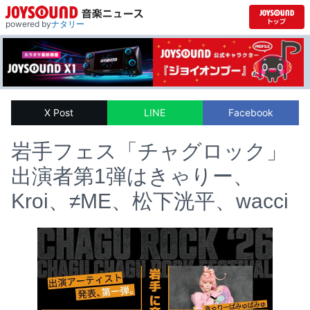
powered by
ナタリー
X Post
LINE
Facebook
岩手フェス「チャグロック」
出演者第1弾はきゃりー、
Kroi、≠ME、松下洸平、wacci