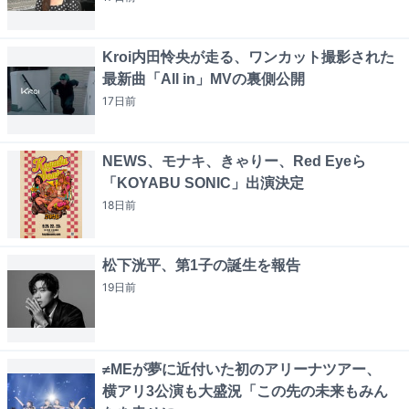
Kroi内田怜央が走る、ワンカット撮影された
最新曲「All in」MVの裏側公開
17日
前
NEWS、モナキ、きゃりー、Red Eyeら
「KOYABU SONIC」出演決定
18日
前
松下洸平、第1子の誕生を報告
19日
前
≠MEが夢に近付いた初のアリーナツアー、
横アリ3公演も大盛況「この先の未来もみん