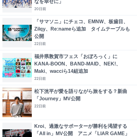
なを幸せに」
20日
前
「サマソニ」にチェコ、EMNW、板歯目、
Zilqy、Re:nameら追加 タイムテーブルも
公開
22日
前
福井県敦賀市フェス「おぼろっく」に
KANA-BOON、BAND-MAID、NEK!、
Maki、wacciら14組追加
22日
前
松下洸平が愛を語りながら旅をする？新曲
「Journey」MV公開
22日
前
Kroi、過激なサポーターが勝利を渇望する
「All in」MV公開 アニメ「LIAR GAME」