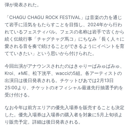
弾が発表された。
「CHAGU CHAGU ROCK FESTIVAL」は音楽の力を通じ
て岩手に活気をもたらすことを目指し、2024年から行わ
れているフェスティバル。フェスの名称は岩手で古くから
続く伝統行事「チャグチャグ馬コ」にちなみ「長く人々に
愛される音を奏で続けることができるようにイベントを育
てていきたい」という思いから付けられた。
今回出演がアナウンスされたのはきゃりーぱみゅぱみゅ、
Kroi、≠ME、松下洸平、wacciの5組。各アーティストの
出演日は後日発表される。チケットぴあでは2月13日
25:00より、チケットのオフィシャル最速先行抽選予約を
受け付ける。
なお今年は前方エリアの優先入場券を販売することも決定
した。優先入場券は入場券の購入者を対象に5月上旬頃よ
り販売予定。詳細は後日発表される。