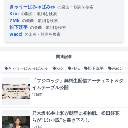
きゃりーぱみゅぱみゅ
の楽曲・歌詞を検索
Kroi
の楽曲・歌詞を検索
≠ME
の楽曲・歌詞を検索
松下洸平
の楽曲・歌詞を検索
wacci
の楽曲・歌詞を検索
関連記事
きゃりーぱみゅぱみゅ
Kroi
≠ME
松下洸平
wacci
「フジロック」無料生配信アーティスト＆タ
イムテーブル公開
17日
前
乃木坂46井上和が朗読に初挑戦、松田好花
らが“1分小説”を書き下ろし
17日
前