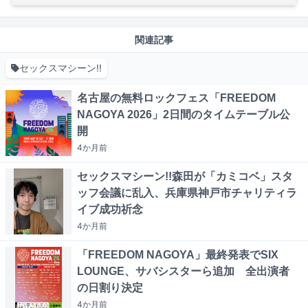
関連記事
セックスマシーン!!
名古屋の無料ロックフェス「FREEDOM
NAGOYA 2026」2日間のタイムテーブル公
開
4か月
前
セックスマシーン!!森田が「カミコベ」スタ
ッフ会議に乱入、兵庫県神戸市チャリティラ
イブ成功祈念
4か月
前
「FREEDOM NAGOYA」最終発表でSIX
LOUNGE、サバシスターら追加 全出演者
の日割り決定
4か月
前