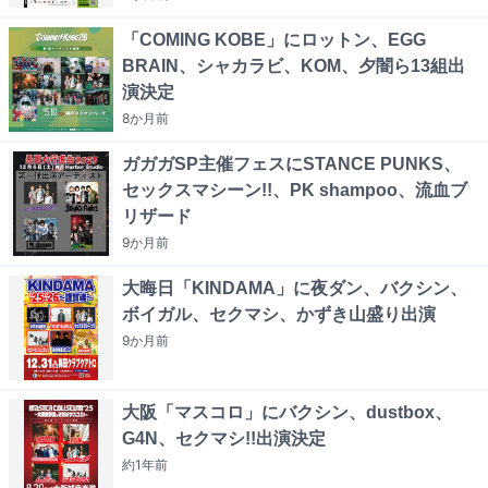
「COMING KOBE」にロットン、EGG
BRAIN、シャカラビ、KOM、夕闇ら13組出
演決定
8か月
前
ガガガSP主催フェスにSTANCE PUNKS、
セックスマシーン!!、PK shampoo、流血ブ
リザード
9か月
前
大晦日「KINDAMA」に夜ダン、バクシン、
ボイガル、セクマシ、かずき山盛り出演
9か月
前
大阪「マスコロ」にバクシン、dustbox、
G4N、セクマシ!!出演決定
約1年
前