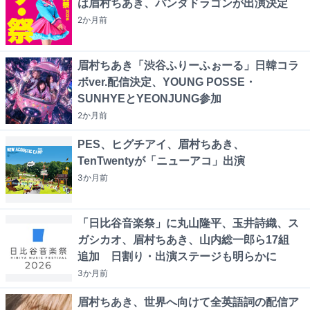
は眉村ちあき、パンダドラゴンが出演決定
2か月
前
眉村ちあき「渋谷ふりーふぉーる」日韓コラ
ボver.配信決定、YOUNG POSSE・
SUNHYEとYEONJUNG参加
2か月
前
PES、ヒグチアイ、眉村ちあき、
TenTwentyが「ニューアコ」出演
3か月
前
「日比谷音楽祭」に丸山隆平、玉井詩織、ス
ガシカオ、眉村ちあき、山内総一郎ら17組
追加 日割り・出演ステージも明らかに
3か月
前
眉村ちあき、世界へ向けて全英語詞の配信ア