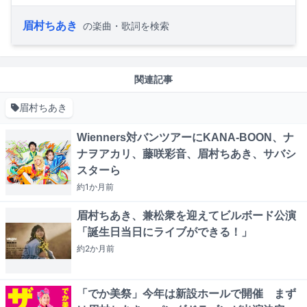
眉村ちあき
の楽曲・歌詞を検索
関連記事
眉村ちあき
Wienners対バンツアーにKANA-BOON、ナ
ナヲアカリ、藤咲彩音、眉村ちあき、サバシ
スターら
約1か月
前
眉村ちあき、兼松衆を迎えてビルボード公演
「誕生日当日にライブができる！」
約2か月
前
「でか美祭」今年は新設ホールで開催 まず