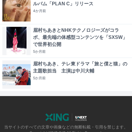
ルバム「PLAN C」リリース
4か月
前
眉村ちあきとNHKテクノロジーズがコラ
ボ、最先端の体感型コンテンツを「SXSW」
で世界初公開
5か月
前
眉村ちあき、テレ東ドラマ「旅と僕と猫」の
主題歌担当 主演は中川大輔
5か月
前
当サイトのすべての文章や画像などの無断転載・引用を禁じます。