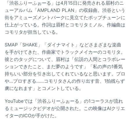
「渋谷ふりーふぉーる」は4月15日に発売される眉村のニ
ューアルバム「AMPLAND PLAN」の収録曲。渋谷という
街をアミューズメントパークに見立てたポップチューンに
仕上がっている。作詞は眉村とコモリタミノル、作編曲は
コモリタが担当している。
SMAP「SHAKE」「ダイナマイト」などさまざまな楽曲
を手がけてきた、作曲家でトラックメイカーのコモリタ。
彼とのタッグについて、眉村は「伝説の人間とコラボレー
ションできたこと、まだ夢のようです」「私の声の1番気
持ちいい部分を引き出してくれているなと思います。プロ
や…プロすぎる……コモリタさんの作り出す音、1拍残らず
虜になれます」とコメントしている。
YouTubeでは「渋谷ふりーふぉーる」の1コーラスが流れ
るミュージックビデオが公開された。この映像はAIクリエ
イターのICOが手がけた。