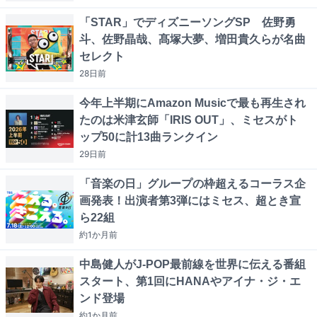
「STAR」でディズニーソングSP 佐野勇
斗、佐野晶哉、髙塚大夢、増田貴久らが名曲
セレクト
28日
前
今年上半期にAmazon Musicで最も再生され
たのは米津玄師「IRIS OUT」、ミセスがト
ップ50に計13曲ランクイン
29日
前
「音楽の日」グループの枠超えるコーラス企
画発表！出演者第3弾にはミセス、超とき宣
ら22組
約1か月
前
中島健人がJ-POP最前線を世界に伝える番組
スタート、第1回にHANAやアイナ・ジ・エ
ンド登場
約1か月
前