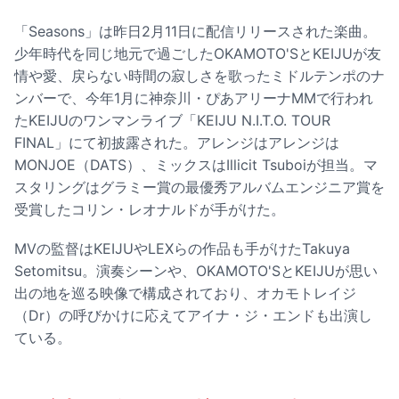
「Seasons」は昨日2月11日に配信リリースされた楽曲。
少年時代を同じ地元で過ごしたOKAMOTO'SとKEIJUが友
情や愛、戻らない時間の寂しさを歌ったミドルテンポのナ
ンバーで、今年1月に神奈川・ぴあアリーナMMで行われ
たKEIJUのワンマンライブ「KEIJU N.I.T.O. TOUR
FINAL」にて初披露された。アレンジはアレンジは
MONJOE（DATS）、ミックスはIllicit Tsuboiが担当。マ
スタリングはグラミー賞の最優秀アルバムエンジニア賞を
受賞したコリン・レオナルドが手がけた。
MVの監督はKEIJUやLEXらの作品も手がけたTakuya
Setomitsu。演奏シーンや、OKAMOTO'SとKEIJUが思い
出の地を巡る映像で構成されており、オカモトレイジ
（Dr）の呼びかけに応えてアイナ・ジ・エンドも出演し
ている。