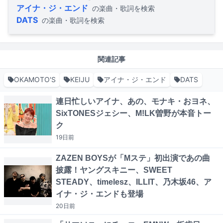
アイナ・ジ・エンド
の楽曲・歌詞を検索
DATS
の楽曲・歌詞を検索
関連記事
OKAMOTO'S
KEIJU
アイナ・ジ・エンド
DATS
連日忙しいアイナ、あの、モナキ・おヨネ、
SixTONESジェシー、M!LK曽野が本音トー
ク
19日
前
ZAZEN BOYSが「Mステ」初出演であの曲
披露！ヤングスキニー、SWEET
STEADY、timelesz、ILLIT、乃木坂46、ア
イナ・ジ・エンドも登場
20日
前