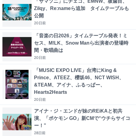
「サマソニ」にチェコ、EMNW、板歯目、
Zilqy、Re:nameら追加 タイムテーブルも
公開
20日
前
「音楽の日2026」タイムテーブル発表！ミ
セス、M!LK、Snow Manら出演者の登場時
間・歌唱曲は
20日
前
「MUSIC EXPO LIVE」台湾にKing &
Prince、ATEEZ、櫻坂46、NCT WISH、
&TEAM、アイナ、ふるっぱー、
Hearts2Hearts
20日
前
アイナ・ジ・エンドが妹のREiKAと初共
演、「ポケモン GO」新CMで“ウチらサイコ
ー！”
28日
前