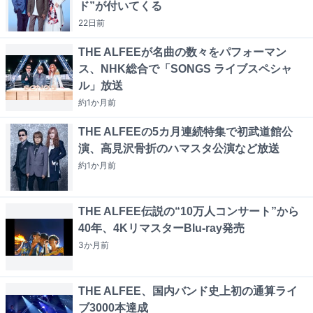
ド”が付いてくる
22日
前
THE ALFEEが名曲の数々をパフォーマン
ス、NHK総合で「SONGS ライブスペシャ
ル」放送
約1か月
前
THE ALFEEの5カ月連続特集で初武道館公
演、高見沢骨折のハマスタ公演など放送
約1か月
前
THE ALFEE伝説の“10万人コンサート”から
40年、4KリマスターBlu-ray発売
3か月
前
THE ALFEE、国内バンド史上初の通算ライ
ブ3000本達成