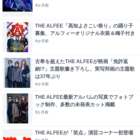
4か月
前
THE ALFEE「高知よさこい祭り」の踊り子
募集、アルフィーオリジナル衣装＆鳴子付き
4か月
前
古希を超えたTHE ALFEEが映画「免許返
納!?」主題歌書き下ろし、実写邦画の主題歌
は37年ぶり
4か月
前
THE ALFEE最新アルバムの写真でフォトブ
ック制作、多数の未発表カット掲載
5か月
前
THE ALFEEが「笑点」演芸コーナー初登場