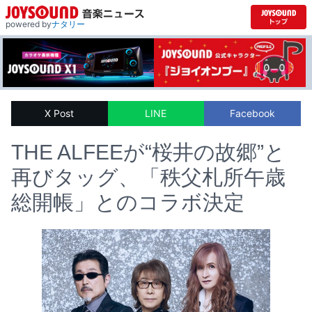
powered by
ナタリー
X Post
LINE
Facebook
THE ALFEEが“桜井の故郷”と
再びタッグ、「秩父札所午歳
総開帳」とのコラボ決定