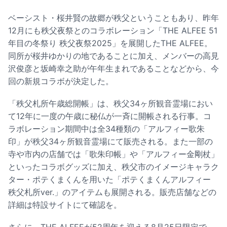
ベーシスト・桜井賢の故郷が秩父ということもあり、昨年
12月にも秩父夜祭とのコラボレーション「THE ALFEE 51
年目の冬祭り 秩父夜祭2025」を展開したTHE ALFEE。
同所が桜井ゆかりの地であることに加え、メンバーの高見
沢俊彦と坂崎幸之助が午年生まれであることなどから、今
回の新規コラボが決定した。
「秩父札所午歳総開帳」は、秩父34ヶ所観音霊場におい
て12年に一度の午歳に秘仏が一斉に開帳される行事。コ
ラボレーション期間中は全34種類の「アルフィー歌朱
印」が秩父34ヶ所観音霊場にて販売される。また一部の
寺や市内の店舗では「歌朱印帳」や「アルフィー金剛杖」
といったコラボグッズに加え、秩父市のイメージキャラク
ター・ポテくまくんを用いた「ポテくまくんアルフィー
秩父札所ver.」のアイテムも展開される。販売店舗などの
詳細は特設サイトにて確認を。