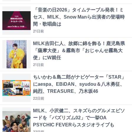
「音楽の日2026」タイムテーブル発表！ミ
セス、M!LK、Snow Manら出演者の登場時
間・歌唱曲は
21日
前
M!LK吉田仁人、故郷に錦を飾る！鹿児島県
「薩摩大使」＆霧島市「おじゃんせ霧島大
使」にW就任
21日
前
ちいかわ＆島二郎がナビゲーター「STAR」
にaespa、EBiDAN、syudou＆八木勇征、
純烈、TREASURE、乃木坂46
22日
前
M!LK、小沢健二、スキズらのグルメエピソ
ードを「バズリズム02」で一挙OA
PSYCHIC FEVERらスタジオライブも
22日
前