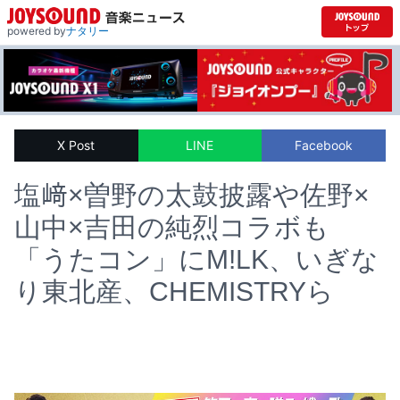
powered by
ナタリー
X Post
LINE
Facebook
塩﨑×曽野の太鼓披露や佐野×
山中×吉田の純烈コラボも
「うたコン」にM!LK、いぎな
り東北産、CHEMISTRYら