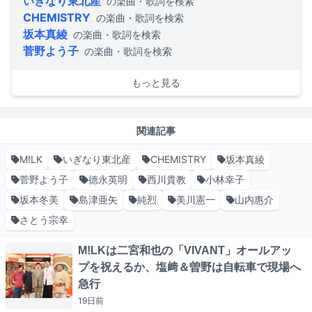
いぎなり東北産
の楽曲・歌詞を検索
CHEMISTRY
の楽曲・歌詞を検索
坂本真綾
の楽曲・歌詞を検索
菅野よう子
の楽曲・歌詞を検索
もっと見る
関連記事
M!LK
いぎなり東北産
CHEMISTRY
坂本真綾
菅野よう子
德永英明
西川貴教
小林幸子
坂本冬美
島津亜矢
純烈
美川憲一
山内惠介
さとう宗幸
M!LKは二宮和也の「VIVANT」オールアッ
プを祝えるか、塩﨑＆曽野は自転車で現場へ
急行
19日
前