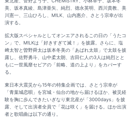
東北産、菅野よう子、CHEMISTRY、小林幸子、坂本冬
美、坂本真綾、島津亜矢、純烈、德永英明、西川貴教、美
川憲一、三山ひろし、M!LK、山内惠介、さとう宗幸が出
演する。
拡大版スペシャルとしてオンエアされるこの日の「うたコ
ン」で、M!LKは「好きすぎて滅！」を披露。さらに、塩
﨑太智と曽野舜太は坂本冬美の「あばれ太鼓」で太鼓を披
露し、佐野勇斗、山中柔太朗、吉田仁人の3人は純烈とと
もに一世風靡セピアの「前略、道の上より」をカバーす
る。
東日本大震災から15年の特集企画では、さとう宗幸が
「青葉城恋唄」を宮城・仙台の地から届けるほか、被災経
験を胸に歩んできたいぎなり東北産が「3000days」を披
露、そして出演者全員で「花は咲く」を届ける。ほか出演
者と歌唱曲は以下の通り。