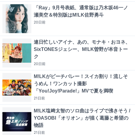
「Ray」9月号表紙、通常版は乃木坂46一ノ
瀬美空＆特別版はM!LK佐野勇斗
20日
前
連日忙しいアイナ、あの、モナキ・おヨネ、
SixTONESジェシー、M!LK曽野が本音トー
ク
20日
前
M!LKがビーチバレー！スイカ割り！流しそ
うめん！ワンカット撮影
「You!Joy!Parade!」MVで夏を満喫
21日
前
M!LK塩﨑太智のソロ曲はライブで沸きそう /
YOASOBI「オリオン」が描く葛藤と希望の
物語
21日
前