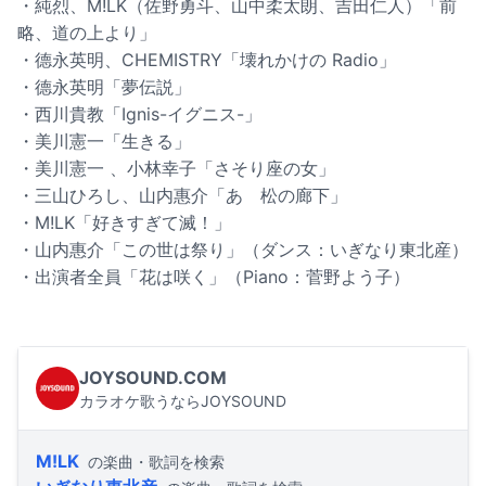
・純烈、M!LK（佐野勇斗、山中柔太朗、吉田仁人）「前
略、道の上より」
・德永英明、CHEMISTRY「壊れかけの Radio」
・德永英明「夢伝説」
・西川貴教「Ignis-イグニス-」
・美川憲一「生きる」
・美川憲一 、小林幸子「さそり座の女」
・三山ひろし、山内惠介「あゝ松の廊下」
・M!LK「好きすぎて滅！」
・山内惠介「この世は祭り」（ダンス：いぎなり東北産）
・出演者全員「花は咲く」（Piano：菅野よう子）
JOYSOUND.COM
カラオケ歌うならJOYSOUND
M!LK
の楽曲・歌詞を検索