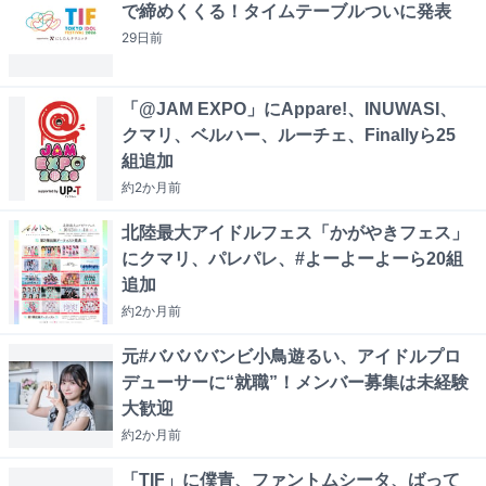
で締めくくる！タイムテーブルついに発表
29日
前
「@JAM EXPO」にAppare!、INUWASI、
クマリ、ベルハー、ルーチェ、Finallyら25
組追加
約2か月
前
北陸最大アイドルフェス「かがやきフェス」
にクマリ、パレパレ、#よーよーよーら20組
追加
約2か月
前
元#ババババンビ小鳥遊るい、アイドルプロ
デューサーに“就職”！メンバー募集は未経験
大歓迎
約2か月
前
「TIF」に僕青、ファントムシータ、ばって