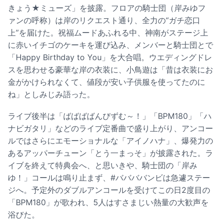
きょう★ミューズ」を披露。フロアの騎士団（岸みゆフ
ァンの呼称）は岸のリクエスト通り、全力の“ガチ恋口
上”を届けた。祝福ムードあふれる中、神南がステージ上
に赤いイチゴのケーキを運び込み、メンバーと騎士団とで
「Happy Birthday to You」を大合唱。ウエディングドレ
スを思わせる豪華な岸の衣装に、小鳥遊は「昔は衣装にお
金がかけられなくて、値段が安い子供服を使ってたのに
ね」としみじみ語った。
ライブ後半は「ばばばばんびずむ～！」「BPM180」「ハ
ナビガタリ」などのライブ定番曲で盛り上がり、アンコー
ルではさらにエモーショナルな「アイノハナ」、爆発力の
あるアッパーチューン「とう一まっそ」が披露された。ラ
イブを終えて特典会へ、と思いきや、騎士団の「岸み
ゆ！」コールは鳴り止まず、#ババババンビは急遽ステー
ジへ。予定外のダブルアンコールを受けてこの日2度目の
「BPM180」が歌われ、5人はすさまじい熱量の大歓声を
浴びた。