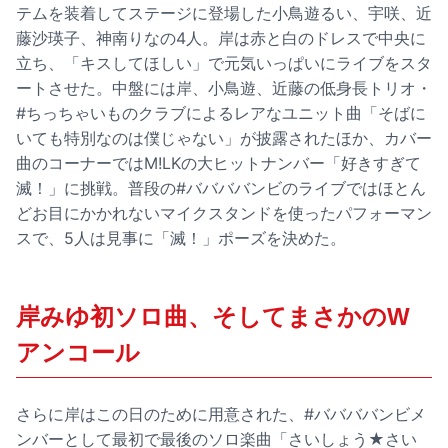
テムを装着してステージに登場した小鳥遊るい、宇咲、近
藤沙瑛子、神南りなの4人。岸は赤と白のドレスで中央に
立ち、「キスしてほしい」で元気いっぱいにライブをスタ
ートさせた。中盤には岸、小鳥遊、近藤の低身長トリオ・
#ちっちゃいものクラブによるレアなユニット曲「そばに
いても特別なのは僕じゃない」が披露されたほか、カバー
曲のコーナーではM!LKの大ヒットナンバー「好きすぎて
滅！」に挑戦。普段の#ババババンビのライブではほとん
どお目にかかれないマイクスタンドを使ったパフォーマン
スで、5人は見事に「滅！」ポーズを決めた。
岸みゆ初ソロ曲、そしてまさかのW
アンコール
さらに岸はこの日のために用意された、#ババババンビメ
ンバーとして最初で最後のソロ楽曲「さいしょう★さい