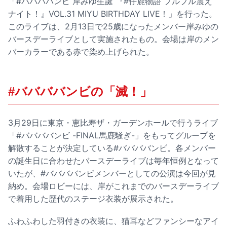
「#ババババンビ 岸みゆ生誕 『#仔鹿物語 プルプル震え
ナイト！』VOL.31 MIYU BIRTHDAY LIVE！」を行った。
このライブは、2月13日で25歳になったメンバー岸みゆの
バースデーライブとして実施されたもの。会場は岸のメン
バーカラーである赤で染め上げられた。
#ババババンビの「滅！」
3月29日に東京・恵比寿ザ・ガーデンホールで行うライブ
「#ババババンビ -FINAL馬鹿騒ぎ-」をもってグループを
解散することが決定している#ババババンビ。各メンバー
の誕生日に合わせたバースデーライブは毎年恒例となって
いたが、#ババババンビメンバーとしての公演は今回が見
納め。会場ロビーには、岸がこれまでのバースデーライブ
で着用した歴代のステージ衣装が展示された。
ふわふわした羽付きの衣装に、猫耳などファンシーなアイ