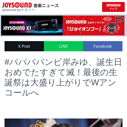
powered by
ナタリー
X Post
LINE
Facebook
#ババババンビ岸みゆ、誕生日
おめでたすぎて滅！最後の生
誕祭は大盛り上がりでWアン
コールへ