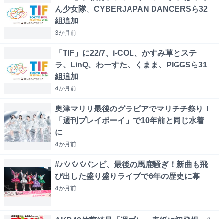
ん少女隊、CYBERJAPAN DANCERSら32
組追加
3か月
前
「TIF」に22/7、i-COL、かすみ草とステ
ラ、LinQ、わーすた、くまま、PIGGSら31
組追加
4か月
前
奥津マリリ最後のグラビアでマリチチ祭り！
「週刊プレイボーイ」で10年前と同じ水着
に
4か月
前
#ババババンビ、最後の馬鹿騒ぎ！新曲も飛
び出した盛り盛りライブで6年の歴史に幕
4か月
前