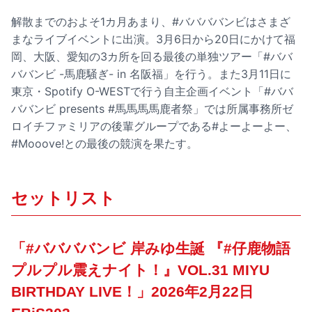
解散までのおよそ1カ月あまり、#ババババンビはさまざ
まなライブイベントに出演。3月6日から20日にかけて福
岡、大阪、愛知の3カ所を回る最後の単独ツアー「#ババ
ババンビ -馬鹿騒ぎ- in 名阪福」を行う。また3月11日に
東京・Spotify O-WESTで行う自主企画イベント「#ババ
ババンビ presents #馬馬馬馬鹿者祭」では所属事務所ゼ
ロイチファミリアの後輩グループである#よーよーよー、
#Mooove!との最後の競演を果たす。
セットリスト
「#ババババンビ 岸みゆ生誕 『#仔鹿物語
プルプル震えナイト！』VOL.31 MIYU
BIRTHDAY LIVE！」2026年2月22日