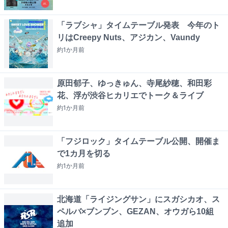
「ラブシャ」タイムテーブル発表 今年のト
リはCreepy Nuts、アジカン、Vaundy
約1か月
前
原田郁子、ゆっきゅん、寺尾紗穂、和田彩
花、浮が渋谷ヒカリエでトーク＆ライブ
約1か月
前
「フジロック」タイムテーブル公開、開催ま
で1カ月を切る
約1か月
前
北海道「ライジングサン」にスガシカオ、ス
ペルバ×ブンブン、GEZAN、オウガら10組
追加