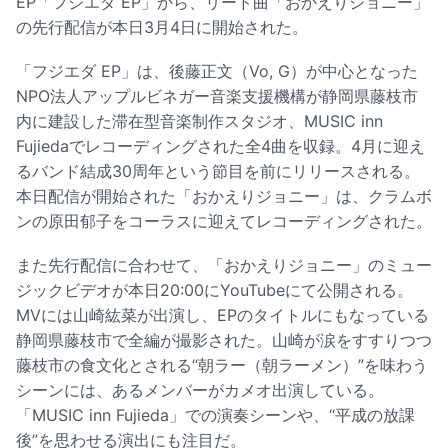
EP「フジエダ EP」から、リード曲「おかえりジョニー」
の先行配信が本日3月4日に開始された。
「フジエダ EP」は、後藤正文（Vo, G）が中心となった
NPO法人アップルビネガー音楽支援機構が静岡県藤枝市
内に建設した滞在型音楽制作スタジオ、MUSIC inn
Fujiedaでレコーディングされた全4曲を収録。4月に迎え
るバンド結成30周年という節目を前にリリースされる。
本日配信が開始された「おかえりジョニー」は、クラムボ
ンの原田郁子をコーラスに迎えてレコーディングされた。
また先行配信に合わせて、「おかえりジョニー」のミュー
ジックビデオが本日20:00にYouTubeにて公開される。
MVには山崎紘菜が出演し、EPのタイトルにもなっている
静岡県藤枝市で全編が撮影された。山崎が涙をすすりつつ
藤枝市の食文化とされる“朝ラー（朝ラーメン）”を味わう
シーンには、あるメンバーがカメオ出演している。
「MUSIC inn Fujieda」での演奏シーンや、“平成の放課
後”を思わせる演出にも注目だ。