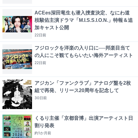
ACEes深田竜生も潜入捜査決定、なにわ道
枝駿佑主演ドラマ「M.I.S.S.I.O.N.」特報＆追
加キャスト公開
22日
前
フジロックを洋楽の入り口に──邦楽目当て
の人にこそ観てもらいたい海外アーティスト
22日
前
アジカン「ファンクラブ」アナログ盤を2枚
組で再発、リリース20周年を記念して
30日
前
くるり主催「京都音博」出演アーティスト日
割り発表
約1か月
前