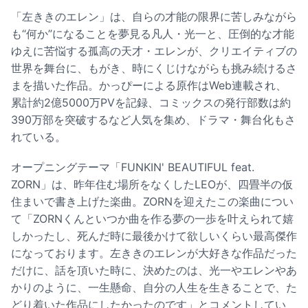
「左ききのエレン」は、自らの才能の限界に苦しみながら
も“何か”になることを夢見る凡人・光一と、圧倒的な才能
ゆえに苦悩する孤高の天才・エレンが、クリエイティブの
世界を舞台に、もがき、時にくじけながらも挑み続けるさ
まを描いた作品。かっぴーによる原作はWeb連載され、
累計約2億5000万PVを記録、コミックスの発行部数は約
390万部を突破するなど人気を集め、ドラマ・舞台化もさ
れている。
オープニングテーマ「FUNKIN' BEAUTIFUL feat.
ZORN」は、昨年住む場所をなくしたLEOが、四畳半の仮
住まいで書き上げた楽曲。ZORNを迎えたこの楽曲につい
て「ZORNくんといつか曲を作る夢の一歩を叶えられて嬉
しかったし、死んだ時に最後かけて欲しいくらい最高傑作
になっております。左ききのエレンが大好きな作品だった
だけに、話を頂いた時に、決めたのは、光一やエレンやあ
かりのように、一生懸命、自分の人生を生きることで、た
どり着いた作品にしたかったのです」とコメントしてい