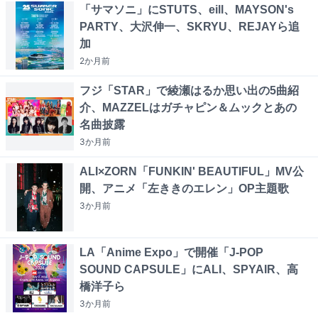
「サマソニ」にSTUTS、eill、MAYSON's
PARTY、大沢伸一、SKRYU、REJAYら追
加
2か月
前
フジ「STAR」で綾瀬はるか思い出の5曲紹
介、MAZZELはガチャピン＆ムックとあの
名曲披露
3か月
前
ALI×ZORN「FUNKIN' BEAUTIFUL」MV公
開、アニメ「左ききのエレン」OP主題歌
3か月
前
LA「Anime Expo」で開催「J-POP
SOUND CAPSULE」にALI、SPYAIR、高
橋洋子ら
3か月
前