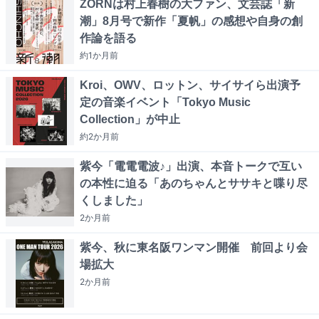
ZORNは村上春樹の大ファン、文芸誌「新
潮」8月号で新作「夏帆」の感想や自身の創
作論を語る
約1か月
前
Kroi、OWV、ロットン、サイサイら出演予
定の音楽イベント「Tokyo Music
Collection」が中止
約2か月
前
紫今「電電電波♪」出演、本音トークで互い
の本性に迫る「あのちゃんとササキと喋り尽
くしました」
2か月
前
紫今、秋に東名阪ワンマン開催 前回より会
場拡大
2か月
前