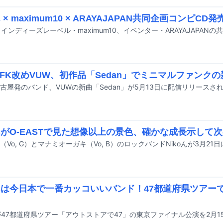
ん × maximum10 × ARAYAJAPAN共同企画コンピCD
BFK改めVUW、初作品「Sedan」でミニマルファンク
古屋発のバンド、VUWの新曲「Sedan」が5月13日に配信リリースさ
oんがO-EASTで見た想像以上の景色、確かな成長示して
oんは今日本で一番カッコいいバンド！47都道府県ツアー