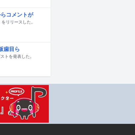
からコメントが
Z」をリリースした。
、板歯目ら
ンゲストを発表した。