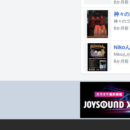
6か月
前
神々の
神々のゴ
6か月
前
Nik
Niko
6か月
前