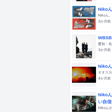
Niko
3か月
前
WBS
愛知・名
3か月
前
Nik
4か月
前
Nik
い自信