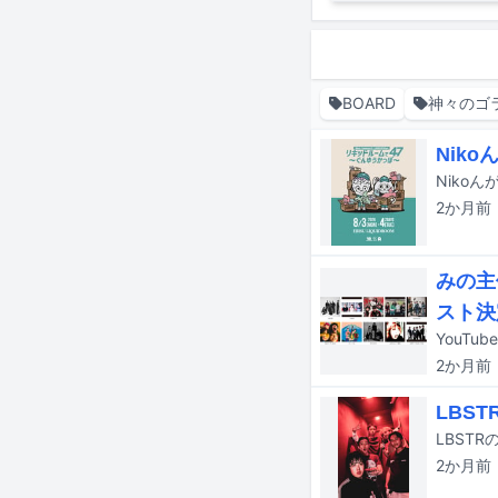
BOARD
神々のゴ
Nik
2か月
前
みの主
スト決
2か月
前
LBS
LBST
2か月
前