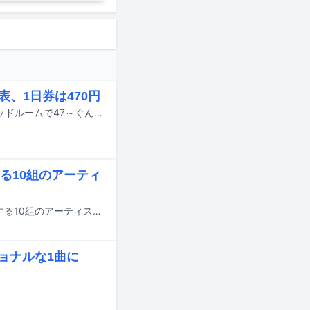
表、1日券は470円
Nikoんが8月3、4日に東京・LIQUIDROOMで開催するリリースイベント「リキッドルームで47～ぐんゆうかっぽ～」の第1弾出演者が発表された。
る10組のアーティ
YouTubeの音楽オーディション番組「音楽深化論 ～the battle～」第4回に出演する10組のアーティストが決定した。
ョナルな1曲に