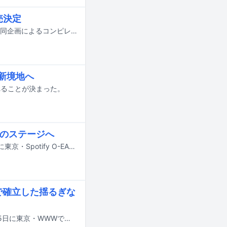
発売決定
Nikoん、インディーズレーベル・maximum10、イベンター・ARAYAJAPANの共同企画によるコンピレーションCD「as it is /（not）as」が、7月8日にタワーレコード限定でリリースされる。
の新境地へ
れることが決まった。
次のステージへ
オオスカ（Vo, G）とマナミオーガキ（Vo, B）のロックバンドNikoんが3月21日に東京・Spotify O-EASTでワンマンライブ「ふたり。」を開催した。
で確立した揺るぎな
Nikoんが47都道府県ツアー「アウトストアで47」の東京ファイナル公演を2月15日に東京・WWWで開催した。