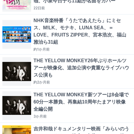
哉、小泉今日子ら11組が名曲をカバー
22日
前
NHK音楽特番「うたであえたら」にミセ
ス、M!LK、モナキ、LUNA SEA、＝
LOVE、FRUITS ZIPPER、宮本浩次、福山
雅治ら31組
約1か月
前
THE YELLOW MONKEY26年ぶりホールツ
アーが映像化、追加公演や貴重なライブハウ
ス公演も
約2か月
前
THE YELLOW MONKEY新ツアーは8会場で
60分一本勝負、再集結10周年たまアリ映像
全編公開
3か月
前
吉井和哉ドキュメンタリー映画「みらいのう