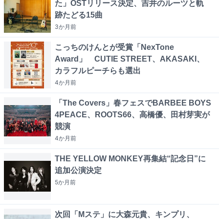
た」OSTリリース決定、吉井のルーツと軌
跡たどる15曲
3か月
前
こっちのけんとが受賞「NexTone
Award」 CUTIE STREET、AKASAKI、
カラフルピーチらも選出
4か月
前
「The Covers」春フェスでBARBEE BOYS
4PEACE、ROOTS66、高橋優、田村芽実が
競演
4か月
前
THE YELLOW MONKEY再集結“記念日”に
追加公演決定
5か月
前
次回「Mステ」に大森元貴、キンプリ、