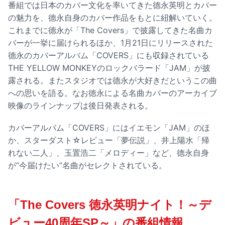
番組では日本のカバー文化を率いてきた德永英明とカバー
の魅力を、德永自身のカバー作品をもとに紐解いていく。
これまでに德永が「The Covers」で披露してきた名曲カ
バーが一挙に届けられるほか、1月21日にリリースされた
德永のカバーアルバム「COVERS」にも収録されている
THE YELLOW MONKEYのロックバラード「JAM」が披
露される。またスタジオでは德永が大好きだというこの曲
への思いを語る。なお徳永による名曲カバーのアーカイブ
映像のラインナップは後日発表される。
カバーアルバム「COVERS」にはイエモン「JAM」のほ
か、スターダスト☆レビュー「夢伝説」、井上陽水「帰
れない二人」、玉置浩二「メロディー」など、德永自身
が“今届けたい”名曲がセレクトされている。
「The Covers 徳永英明ナイト！～デ
ビュー40周年SP～」の番組情報