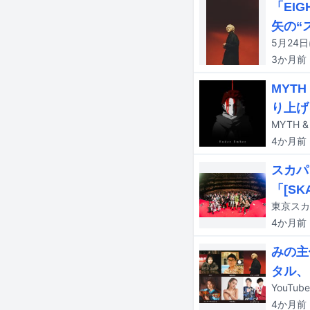
「EI
矢の“
3か月
前
MYT
り上げ
4か月
前
スカパ
「[SK
4か月
前
みの主
タル、
4か月
前