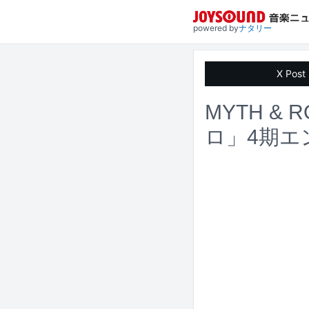
powered by
ナタリー
X Post
MYTH &
ロ」4期エ