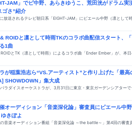
GHT-JAM」でピ中野、あらきゆうこ、荒田洸がドラム実演 
スゴさ”紹介
H & ROIDと凛として時雨TKのコラボ曲配信スタート、
る1曲
ラが稲葉浩志ら“VS.アーティスト”と作り上げた「最
A] SHOWDOWN」集大成
催オーディション「音楽深化論」審査員にピエール中野
 ゆきぽよ