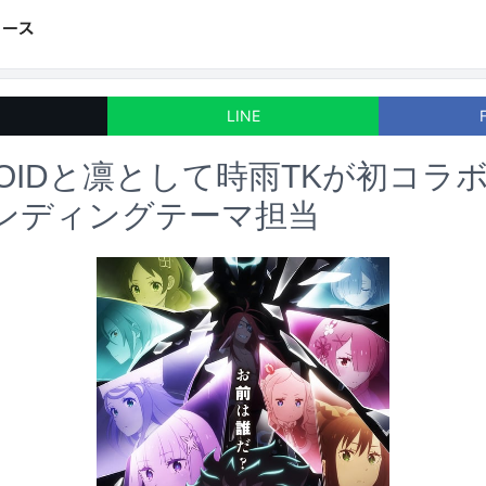
LINE
 ROIDと凛として時雨TKが初コラボ
ンディングテーマ担当