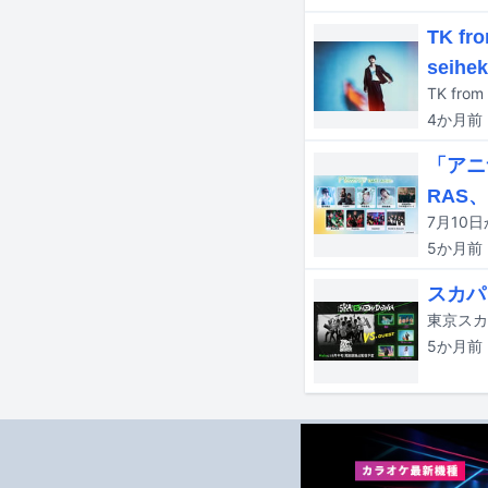
TK 
seihe
4か月
前
「アニ
RAS
5か月
前
スカパ
5か月
前