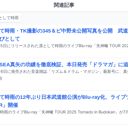
関連記事
として時雨
て時雨・TK撮影の345＆ピ中野未公開写真を公開 武道館B
びとして
A SEA真矢の功績を徹底検証、本日発売「ドラマガ」に
前
て時雨の12年ぶり日本武道館公演がBlu-ray化、ライブ
ER」開催