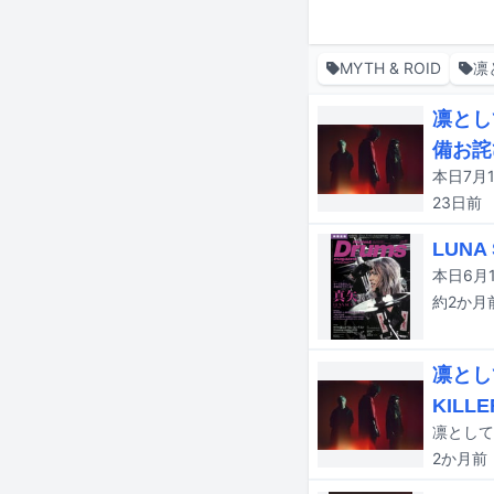
MYTH & ROID
凛
凛とし
備お詫
23日
前
LUN
約2か月
凛とし
KILL
2か月
前