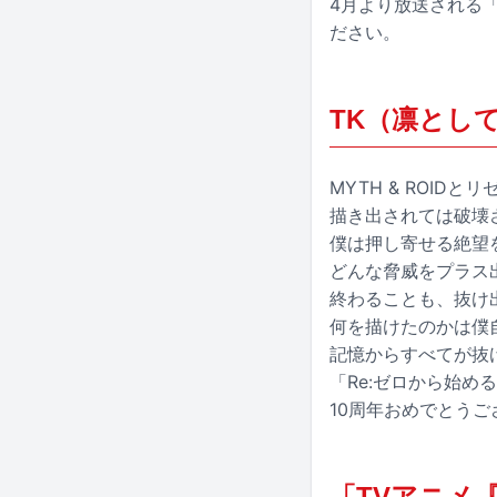
4月より放送される「
ださい。
TK（凛とし
MYTH & ROID
描き出されては破壊
僕は押し寄せる絶望
どんな脅威をプラス
終わることも、抜け
何を描けたのかは僕
記憶からすべてが抜
「Re:ゼロから始める
10周年おめでとうご
「TVアニメ『