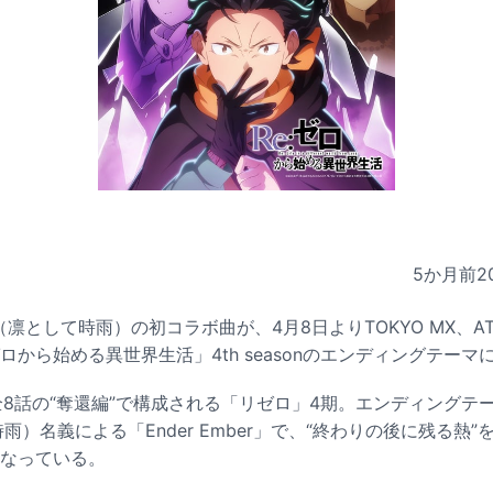
5か月前
2
とTK（凛として時雨）の初コラボ曲が、4月8日よりTOKYO MX、
ゼロから始める異世界生活」4th seasonのエンディングテーマ
全8話の“奪還編”で構成される「リゼロ」4期。エンディングテーマは
して時雨）名義による「Ender Ember」で、“終わりの後に残る
となっている。