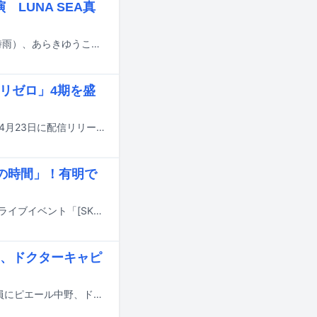
LUNA SEA真
5月24日に放送されるテレビ朝日系「EIGHT-JAM」にピエール中野（凛として時雨）、あらきゆうこ（smorgas、mi-gu）、荒田洸（WONK）のドラマー3人が出演する。
「リゼロ」4期を盛
MYTH & ROIDとTK（凛として時雨）によるコラボ曲「Ender Ember」が、本日4月23日に配信リリースされた。
高の時間」！有明で
東京スカパラダイスオーケストラが、3月31日に東京・東京ガーデンシアターでライブイベント「[SKA] SHOWDOWN」を開催した。
、ドクターキャピ
YouTubeの音楽オーディション番組「音楽深化論 ～the battle～」第4回の審査員にピエール中野、ドクターキャピタル、ゆきぽよが追加された。