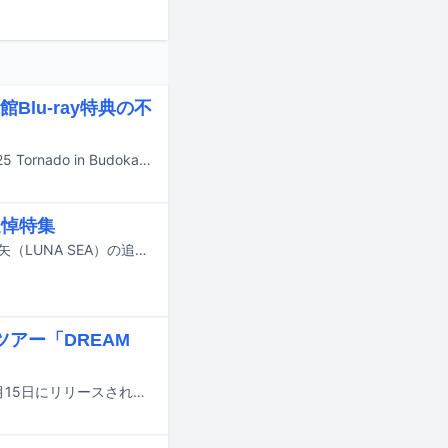
lu-ray特典の不
本日7月15日にリリースされた凛として時雨のライブBlu-ray「失神蠍 TOUR 2025 Tornado in Budokan」のAmazon.co.jp特典に不備があったことが判明。お詫びとしてTK（Vo, G）が撮影した未公開写真がオフィシャルサイトおよび公式SNSアカウントで公開された。
追悼特集
本日6月16日に発売された音楽雑誌「リズム＆ドラム・マガジン」最新号に、真矢（LUNA SEA）の追悼特集が掲載されている。
ツアー「DREAM
凛として時雨のライブBlu-ray「失神蠍 TOUR 2025 Tornado in Budokan」が7月15日にリリースされる。