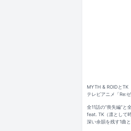
MYTH & ROID
テレビアニメ「Re:
全11話の“喪失編”と
feat. TK（凛と
深い余韻を残す1曲