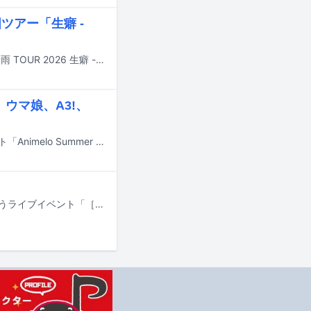
ツアー「生癖 -
TK from 凛として時雨が11月から12月にかけて全国ツアー「TK from 凛として時雨 TOUR 2026 生癖 -seiheki-」を開催する。
、ウマ娘、A3!、
7月10日から12日にかけて千葉・幕張メッセで開催されるアニソンライブイベント「Animelo Summer Live 2026 -Messenger-」の出演アーティスト第1弾が発表された。
東京スカパラダイスオーケストラが3月31日に東京・東京ガーデンシアターで行うライブイベント「［SKA］SHOWDOWN」の模様が、6月中旬からHuluで配信される。