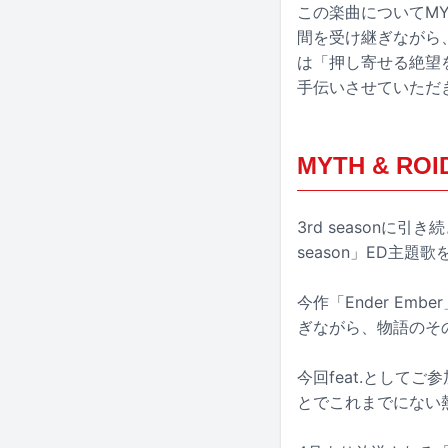
この楽曲についてMY
間を受け継ぎながら
は「押し寄せる絶望
手伝いさせていただ
MYTH & RO
3rd seasonに引
season」ED主題歌
今作「Ender E
ぎながら、物語のそ
今回feat.として
とでこれまでにない