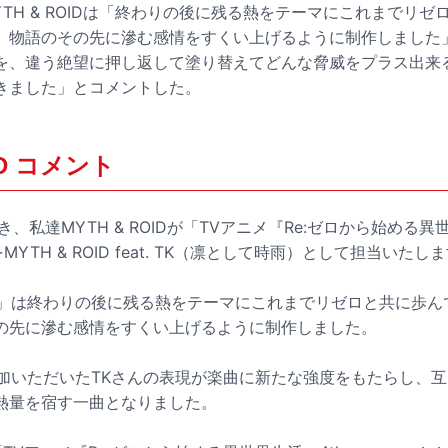
TH & ROIDは「終わりの後に残る熱をテーマにこれまでリ
、物語のその先に滲む感情をすくい上げるように制作しました」
を、違う絶望に押し返して塗り替えてどんな脅威をプラス出来
きました」とコメントした。
ID コメント
き続き、私達MYTH & ROIDが「TVアニメ『Re:ゼロから始める異
をMYTH & ROID feat. TK（凛として時雨）として担当いたし
mber」は終わりの後に残る熱をテーマにこれまでリゼロと共に歩
の先に滲む感情をすくい上げるように制作しました。
ご参加いただいたTKさんの表現が楽曲に新たな強度をもたらし、
熱量を宿す一曲となりました。