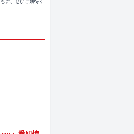
とともに、ぜひご期待く
son」番組情