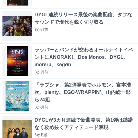
DYGL連続リリース最後の楽曲配信、タフな
サウンドで現代を鋭く切り取る
3か月
前
ラッパーとバンドが交わるオールナイトイベ
ントにANORAK!、Dos Monos、DYGL、
moreru、kegøn
3か月
前
「ラブシャ」第2弾発表でホルモン、宮本浩
次、plenty、EGO-WRAPPIN'、山内総一郎
ら24組
3か月
前
DYGLが3カ月連続で新曲発表、第1弾は躊躇
なく攻め抜くアティテュード表現
5か月
前