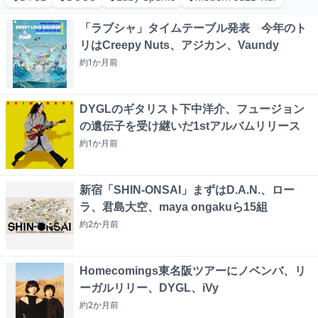
「ラブシャ」タイムテーブル発表 今年のト
リはCreepy Nuts、アジカン、Vaundy
約1か月
前
DYGLのギタリスト下中洋介、フュージョン
の遺伝子を受け継いだ1stアルバムリリース
約1か月
前
新宿「SHIN-ONSAI」まずはD.A.N.、ロー
ラ、君島大空、maya ongakuら15組
約2か月
前
Homecomings東名阪ツアーにノベンバ、リ
ーガルリリー、DYGL、iVy
約2か月
前