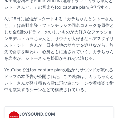
ル主演を務めるPrime Videoの連続ドラマ「カラちゃんと
シトーさんと、」の音楽をfox capture planが担当する。
3月28日に配信がスタートする「カラちゃんとシトーさん
と、」は高野水登・フトンチラシの同名コミックを原作と
した全8話のドラマ。おいしいものが大好きなファッショ
ンモデル・カラちゃんと、サウナが大好きなヘアスタイリ
スト・シトーさんが、日本各地のサウナを巡りながら、旅
先で食事を味わい、心身ともに癒されていく。カラちゃん
を岩本が、シトーさんを松田がそれぞれ演じる。
YouTubeではfox capture planの温かなサウンドが流れる
ドラマの本予告が公開された。この映像は、カラちゃんと
シトーさんが降り積もる雪に飛び込むシーンや着物姿で街
中を散策するシーンなどで構成されている。
JOYSOUND.COM