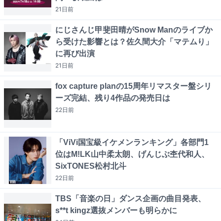
21日
前
にじさんじ甲斐田晴がSnow Manのライブか
ら受けた影響とは？佐久間大介「マテムり」
に再び出演
21日
前
fox capture planの15周年リマスター盤シリ
ーズ完結、残り4作品の発売日は
22日
前
「ViVi国宝級イケメンランキング」各部門1
位はM!LK山中柔太朗、げんじぶ杢代和人、
SixTONES松村北斗
22日
前
TBS「音楽の日」ダンス企画の曲目発表、
s**t kingz選抜メンバーも明らかに