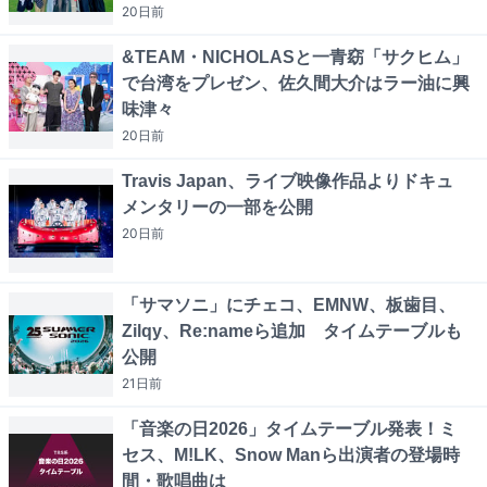
20日
前
&TEAM・NICHOLASと一青窈「サクヒム」
で台湾をプレゼン、佐久間大介はラー油に興
味津々
20日
前
Travis Japan、ライブ映像作品よりドキュ
メンタリーの一部を公開
20日
前
「サマソニ」にチェコ、EMNW、板歯目、
Zilqy、Re:nameら追加 タイムテーブルも
公開
21日
前
「音楽の日2026」タイムテーブル発表！ミ
セス、M!LK、Snow Manら出演者の登場時
間・歌唱曲は