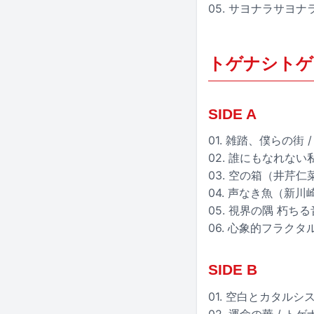
05. サヨナラサヨ
トゲナシトゲ
SIDE A
01. 雑踏、僕らの街
02. 誰にもなれない
03. 空の箱（井芹
04. 声なき魚（新川
05. 視界の隅 朽ち
06. 心象的フラクタル
SIDE B
01. 空白とカタルシ
02. 運命の華 / ト