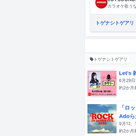
カラオケ歌うな
トゲナシトゲアリ
トゲナシトゲアリ
Let
約2か月
「ロッ
Ado
約2か月