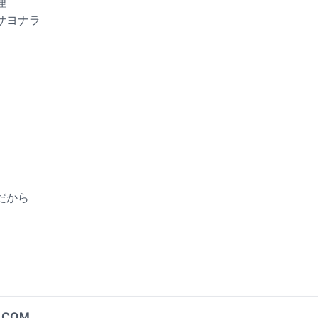
理
サヨナラ
だから
.COM