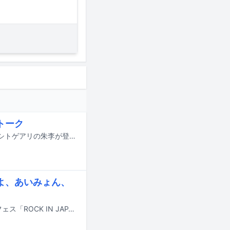
トーク
6月29日20:00に配信される音楽ナタリーのトーク企画「カタリー」に、トゲナシトゲアリの朱李が登場する。
まよ、あいみょん、
9月12、13、19、20、21日に千葉・千葉市蘇我スポーツ公園にて行われる音楽フェス「ROCK IN JAPAN FESTIVAL 2026」のタイムテーブルが発表された。