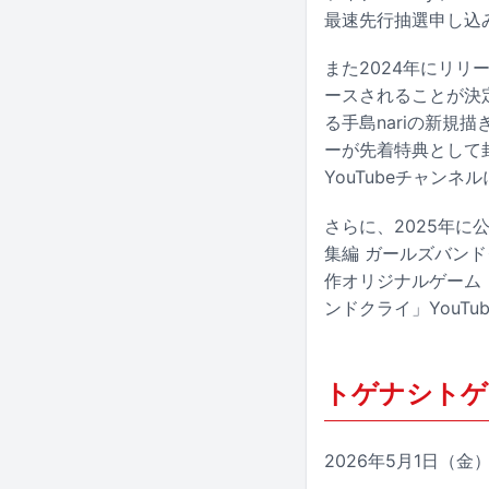
最速先行抽選申し込
また2024年にリリ
ースされることが決
る手島nariの新
ーが先着特典として
YouTubeチャン
さらに、2025年に
集編 ガールズバンドク
作オリジナルゲーム「ガ
ンドクライ」YouT
トゲナシトゲアリ
2026年5月1日（