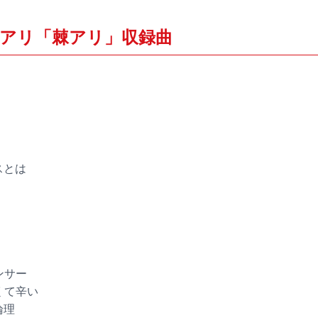
アリ「棘アリ」収録曲
も
スとは
ンサー
くて辛い
論理