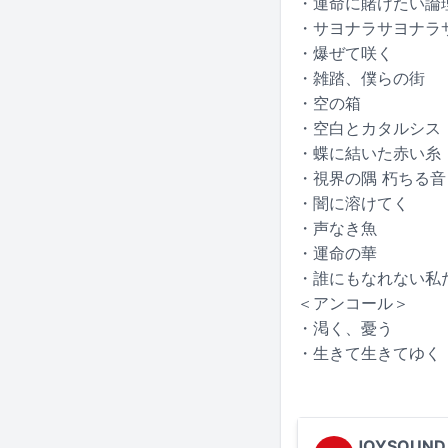
・運命に賭けたい論
・サヨナラサヨナラ
・爆ぜて咲く
・雑踏、僕らの街
・空の箱
・空白とカタルシス
・蝶に結いた赤い糸
・視界の隅 朽ちる音
・闇に溶けてく
・声なき魚
・運命の華
・誰にもなれない私
＜アンコール＞
・渇く、憂う
・生きて生きてゆく
JOYSOUND