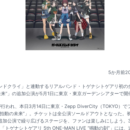
5か月前
2
ンドクライ」と連動するリアルバンド・トゲナシトゲアリ初の全
“拍動の未来”」の追加公演が5月1日に東京・東京ガーデンシアターで
われ、本日3月14日に東京・Zepp DiverCity（TOKYO
2026 “拍動の未来”」。チケットは全公演ソールドアウトとなった
追加公演で繰り広げるステージを、ファンは楽しみにしよう。3
 DVD「トゲナシトゲアリ 5th ONE-MAN LIVE “鳴動の刻”」