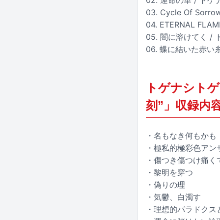
03. Cycle Of S
04. ETERNAL F
05. 闇に溶けてく 
06. 蝶に結いた赤い
トゲナシトゲア
刻”」収録内
・名もなき何もかも
・極私的極彩色アン
・傷つき傷つけ痛く
・黎明を穿つ
・偽りの理
・気鬱、白濁す
・理想的パラドクス