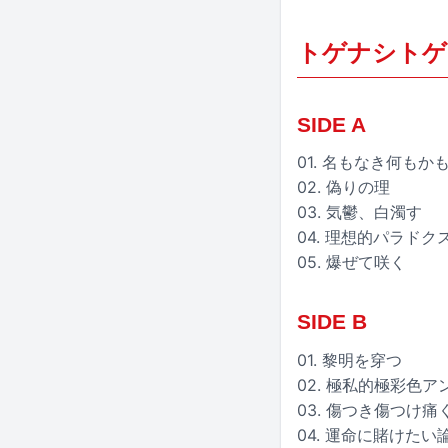
トゲナシトゲ
SIDE A
01. 名もなき何もか
02. 偽りの理
03. 気鬱、白濁す
04. 理想的パラドク
05. 爆ぜて咲く
SIDE B
01. 黎明を穿つ
02. 極私的極彩色ア
03. 傷つき傷つけ痛
04. 運命に賭けたい