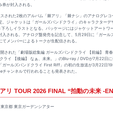
み券が封入される。
ースされた2枚のアルバム「棘アリ」「棘ナシ」のアナログレコ
定。ジャケットは「ガールズバンドクライ」のキャラクターデ
規描き下ろしイラストとなる。パッケージにはジャケットアートワ
封入される。アナログ盤発売を記念して、5月29日に「ガール
ネルにてメンバーによるトークが生配信される。
公開された「劇場版総集編 ガールズバンドクライ 【前編】 青
ライ 【後編】 なぁ、未来。」のBlu-ray / DVDが7月22
ールズバンドクライ First Riff」の初の生放送が3月22日1
ubeチャンネルで行われることも発表された。
 TOUR 2026 FINAL “拍動の未来 -EN
金）東京都 東京ガーデンシアター