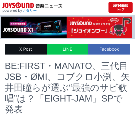
powered by
ナタリー
X Post
LINE
Facebook
BE:FIRST・MANATO、三代目
JSB・ØMI、コブクロ小渕、矢
井田瞳らが選ぶ“最強のサビ歌
唱”は？「EIGHT-JAM」SPで
発表