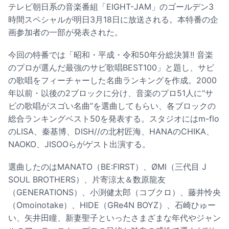
テレビ朝日系の音楽番組「EIGHT-JAM」のゴールデン3
時間スペシャルが明日3月18日に放送される。本特番の企
画参加者の一部が発表された。
今回の特番では「昭和・平成・令和50年分総決算!! 音楽
のプロが選んだ最強のサビ歌唱BEST100」と題し、サビ
の歌唱をフィーチャーした名曲ランキングを作成。2000
年以前・以後の2ブロックに分け、音楽のプロ51人に“サ
ビの歌唱がスゴい名曲”を選曲してもらい、各ブロックの
総合ランキングベスト50を発表する。スタジオにはm-flo
のLISA、秦基博、DISH//の北村匠海、HANAのCHIKA、
NAOKO、JISOOらがゲスト出演する。
選曲したのはMANATO（BE:FIRST）、ØMI（三代目 J
SOUL BROTHERS）、片寄涼太＆数原龍友
（GENERATIONS）、小渕健太郎（コブクロ）、藤井怜央
（Omoinotake）、HIDE（GRe4N BOYZ）、石崎ひゅー
い、矢井田瞳、新妻聖子といったさまざまな年代やジャン