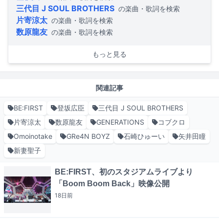
三代目 J SOUL BROTHERS
の楽曲・歌詞を検索
片寄涼太
の楽曲・歌詞を検索
数原龍友
の楽曲・歌詞を検索
もっと見る
関連記事
BE:FIRST
登坂広臣
三代目 J SOUL BROTHERS
片寄涼太
数原龍友
GENERATIONS
コブクロ
Omoinotake
GRe4N BOYZ
石崎ひゅーい
矢井田瞳
新妻聖子
BE:FIRST、初のスタジアムライブより
「Boom Boom Back」映像公開
18日
前