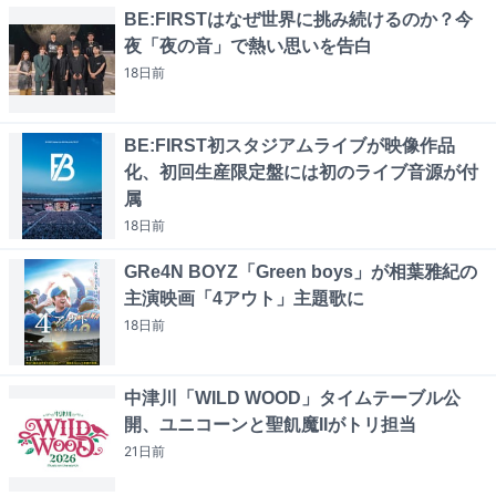
BE:FIRSTはなぜ世界に挑み続けるのか？今
夜「夜の音」で熱い思いを告白
18日
前
BE:FIRST初スタジアムライブが映像作品
化、初回生産限定盤には初のライブ音源が付
属
18日
前
GRe4N BOYZ「Green boys」が相葉雅紀の
主演映画「4アウト」主題歌に
18日
前
中津川「WILD WOOD」タイムテーブル公
開、ユニコーンと聖飢魔IIがトリ担当
21日
前