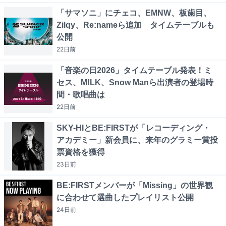
「サマソニ」にチェコ、EMNW、板歯目、
Zilqy、Re:nameら追加 タイムテーブルも
公開
22日
前
「音楽の日2026」タイムテーブル発表！ミ
セス、M!LK、Snow Manら出演者の登場時
間・歌唱曲は
22日
前
SKY-HIとBE:FIRSTが「レコーディング・
アカデミー」新会員に、来年のグラミー賞投
票資格を獲得
23日
前
BE:FIRSTメンバーが「Missing」の世界観
に合わせて選曲したプレイリスト公開
24日
前