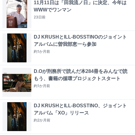
11月11日は「田我流ノ日」に決定、今年は
WWWでワンマン
23日
前
DJ KRUSHとILL-BOSSTINOのジョイント
アルバムに曽我部恵一ら参加
約1か月
前
D.Oが刑務所で読んだ本284冊をみんなで読
もう、書籍の循環プロジェクトスタート
約1か月
前
DJ KRUSHとILL-BOSSTINO、ジョイント
アルバム「XO」リリース
約2か月
前