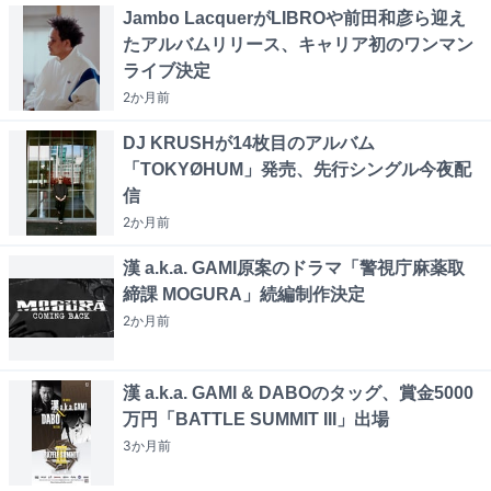
Jambo LacquerがLIBROや前田和彦ら迎え
たアルバムリリース、キャリア初のワンマン
ライブ決定
2か月
前
DJ KRUSHが14枚目のアルバム
「TOKYØHUM」発売、先行シングル今夜配
信
2か月
前
漢 a.k.a. GAMI原案のドラマ「警視庁麻薬取
締課 MOGURA」続編制作決定
2か月
前
漢 a.k.a. GAMI & DABOのタッグ、賞金5000
万円「BATTLE SUMMIT III」出場
3か月
前