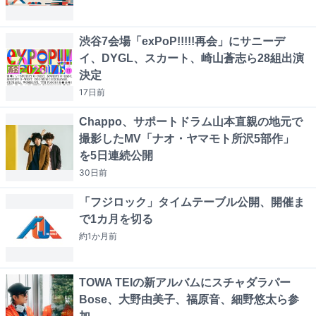
渋谷7会場「exPoP!!!!!再会」にサニーデ
イ、DYGL、スカート、崎山蒼志ら28組出演
決定
17日
前
Chappo、サポートドラム山本直親の地元で
撮影したMV「ナオ・ヤマモト所沢5部作」
を5日連続公開
30日
前
「フジロック」タイムテーブル公開、開催ま
で1カ月を切る
約1か月
前
TOWA TEIの新アルバムにスチャダラパー
Bose、大野由美子、福原音、細野悠太ら参