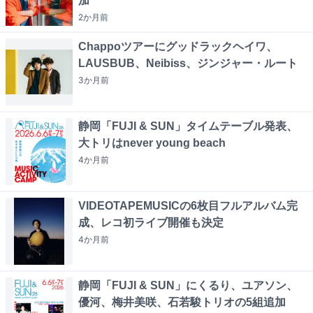
加
2か月
前
Chappoツアーにグッドラックヘイワ、
LAUSBUB、Neibiss、ジンジャー・ルート
3か月
前
静岡「FUJI & SUN」タイムテーブル発表、
大トリはnever young beach
4か月
前
VIDEOTAPEMUSICの6枚目フルアルバム完
成、レコ初ライブ開催も決定
4か月
前
静岡「FUJI & SUN」にくるり、ユアソン、
優河、梅井美咲、石若駿トリオの5組追加