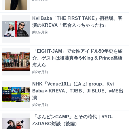
Kvi Baba「THE FIRST TAKE」初登場、客
演のKREVA「気合入っちゃったね」
約1か月
前
「EIGHT-JAM」で女性アイドル50年史を紹
介、ゲストは後藤真希やKing & Prince髙橋
海人ら
約2か月
前
NHK「Venue101」にAぇ! group、Kvi
Baba × KREVA、TJBB、JI BLUE、≠ME出
演
約2か月
前
「さんピンCAMP」とその時代｜RYO-
Z×DABO対談（後編）