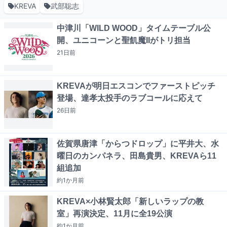
KREVA
武部聡志
中津川「WILD WOOD」タイムテーブル公
開、ユニコーンと聖飢魔IIがトリ担当
21日
前
KREVAが明日エスコンでファーストピッチ
登場、達孝太投手のラブコールに応えて
26日
前
佐賀県唐津「からつドロップ」に平井大、水
曜日のカンパネラ、田島貴男、KREVAら11
組追加
約1か月
前
KREVA×小林賢太郎「新しいラップの教
室」再演決定、11月に全19公演
約1か月
前