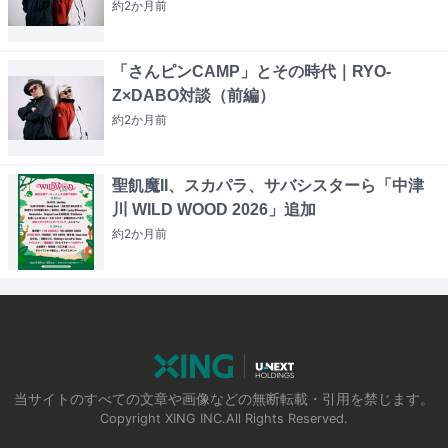
約2か月
前
「さんピンCAMP」とその時代｜RYO-
Z×DABO対談（前編）
約2か月
前
聖飢魔II、スカパラ、サバシスターら「中津
川 WILD WOOD 2026」追加
約2か月
前
当サイトのすべての文章や画像などの無断転載・引用を禁じます。
Copyright XING INC.All Rights Reserved.