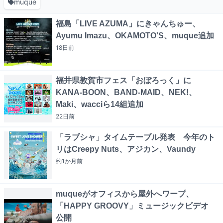
muque
福島「LIVE AZUMA」にきゃんちゅー、
Ayumu Imazu、OKAMOTO'S、muque追加
18日
前
福井県敦賀市フェス「おぼろっく」に
KANA-BOON、BAND-MAID、NEK!、
Maki、wacciら14組追加
22日
前
「ラブシャ」タイムテーブル発表 今年のト
リはCreepy Nuts、アジカン、Vaundy
約1か月
前
muqueがオフィスから屋外へワープ、
「HAPPY GROOVY」ミュージックビデオ
公開