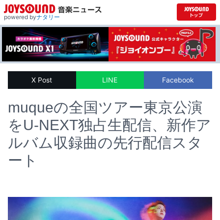
powered by
ナタリー
X Post
LINE
Facebook
muqueの全国ツアー東京公演
をU-NEXT独占生配信、新作ア
ルバム収録曲の先行配信スタ
ート