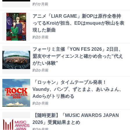
約1か月
前
アニメ「LIAR GAME」新OPは原作全巻持
ってるKroiが担当、EDはmuqueが秋山を表
現した新曲
約2か月
前
フォーリミ主催「YON FES 2026」2日目、
盟友やオーディエンスと確かめ合った“代え
がたい体験”
約2か月
前
「ロッキン」タイムテーブル発表！
Vaundy、バンプ、ずとまよ、あいみょん、
Adoらがトリ務める
約2か月
前
【随時更新】「MUSIC AWARDS JAPAN
2026」受賞結果まとめ
約2か月
前