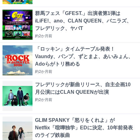
群馬フェス「GFEST.」出演者第1弾は
iLiFE!、ano、CLAN QUEEN、バニラズ、
フレデリック、ヤバT
約2か月
前
「ロッキン」タイムテーブル発表！
Vaundy、バンプ、ずとまよ、あいみょん、
Adoらがトリ務める
約2か月
前
フレデリックが新曲リリース、自主企画10
月公演にはCLAN QUEENが出演
約2か月
前
GLIM SPANKY「怒りをくれよ」が
Netflix「喧嘩独学」EDに決定、10年前発表
のライブ鉄板曲