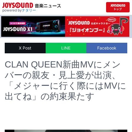
powered by
ナタリー
X Post
LINE
Facebook
CLAN QUEEN新曲MVにメン
バーの親友・見上愛が出演、
「メジャーに行く際にはMVに
出てね」の約束果たす