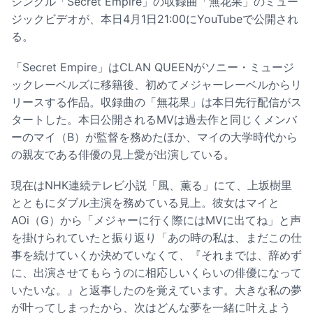
シングル「Secret Empire」の収録曲「無花果」のミュー
ジックビデオが、本日4月1日21:00にYouTubeで公開され
る。
「Secret Empire」はCLAN QUEENがソニー・ミュージ
ックレーベルズに移籍後、初めてメジャーレーベルからリ
リースする作品。収録曲の「無花果」は本日先行配信がス
タートした。本日公開されるMVは過去作と同じくメンバ
ーのマイ（B）が監督を務めたほか、マイの大学時代から
の親友である俳優の見上愛が出演している。
現在はNHK連続テレビ小説「風、薫る」にて、上坂樹里
とともにダブル主演を務めている見上。彼女はマイと
AOi（G）から「メジャーに行く際にはMVに出てね」と声
を掛けられていたと振り返り「あの時の私は、まだこの仕
事を続けていくか決めていなくて、『それまでは、辞めず
に、出演させてもらうのに相応しいくらいの俳優になって
いたいな。』と返事したのを覚えています。大きな私の夢
が叶ってしまったから、次はどんな夢を一緒に叶えよう