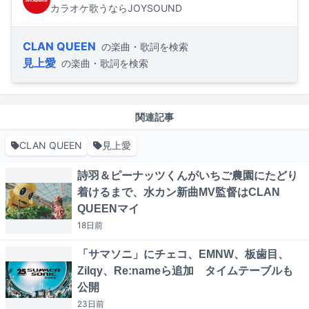
カラオケ歌うならJOYSOUND
CLAN QUEEN
の楽曲・歌詞を検索
見上愛
の楽曲・歌詞を検索
関連記事
CLAN QUEEN
見上愛
詩羽＆ピーナッツくんがいちご農園にたどり
着けるまで、水カン新曲MV監督はCLAN
QUEENマイ
18日
前
「サマソニ」にチェコ、EMNW、板歯目、
Zilqy、Re:nameら追加 タイムテーブルも
公開
23日
前