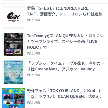
群馬「GFEST.」に.ENDRECHERI.、
T.N.T、斎藤宏介、レトロリロンら10組追加
約1か月
前
TenTwentyがCLAN QUEEN＆レトロリロン
とツーマンライブ、スペシャ企画「LIVE
HOLIC」で
約1か月
前
「ラブシャ」タイムテーブル発表 今年のト
リはCreepy Nuts、アジカン、Vaundy
約1か月
前
野外フェス「TOKYO ISLAND」にKroi、に
しな、ラブネバ、CLAN QUEEN、花冷え。
約1か月
前