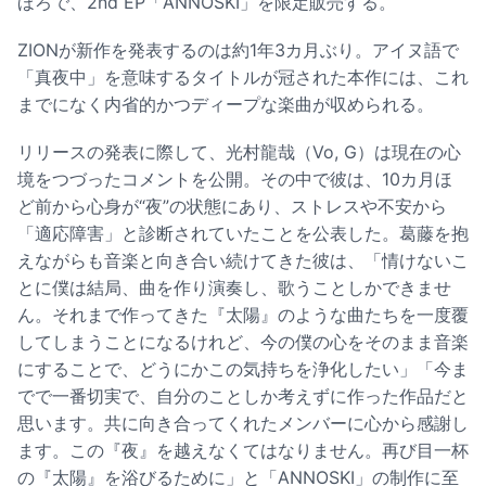
ほろで、2nd EP「ANNOSKI」を限定販売する。
ZIONが新作を発表するのは約1年3カ月ぶり。アイヌ語で
「真夜中」を意味するタイトルが冠された本作には、これ
までになく内省的かつディープな楽曲が収められる。
リリースの発表に際して、光村龍哉（Vo, G）は現在の心
境をつづったコメントを公開。その中で彼は、10カ月ほ
ど前から心身が“夜”の状態にあり、ストレスや不安から
「適応障害」と診断されていたことを公表した。葛藤を抱
えながらも音楽と向き合い続けてきた彼は、「情けないこ
とに僕は結局、曲を作り演奏し、歌うことしかできませ
ん。それまで作ってきた『太陽』のような曲たちを一度覆
してしまうことになるけれど、今の僕の心をそのまま音楽
にすることで、どうにかこの気持ちを浄化したい」「今ま
でで一番切実で、自分のことしか考えずに作った作品だと
思います。共に向き合ってくれたメンバーに心から感謝し
ます。この『夜』を越えなくてはなりません。再び目一杯
の『太陽』を浴びるために」と「ANNOSKI」の制作に至