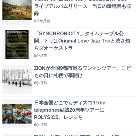
ライブアルバムリリース 当日の環境音も収
録
約1か月
前
「SYNCHRONICITY」タイムテーブル公
開、トリはOriginal Love Jazz Trioと渋さ知
らズオーケストラ
5か月
前
ZIONが全国9都市巡るワンマンツアー、こど
もの日に札幌で幕開け
6か月
前
日本全国どこでもディスコ!!! the
telephones結成20周年ツアーに
POLYSICS、レンジら
9か月
前