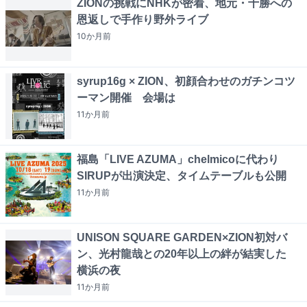
ZIONの挑戦にNHKが密着、地元・十勝への
恩返しで手作り野外ライブ
10か月
前
syrup16g × ZION、初顔合わせのガチンコツ
ーマン開催 会場は
11か月
前
福島「LIVE AZUMA」chelmicoに代わり
SIRUPが出演決定、タイムテーブルも公開
11か月
前
UNISON SQUARE GARDEN×ZION初対バ
ン、光村龍哉との20年以上の絆が結実した
横浜の夜
11か月
前