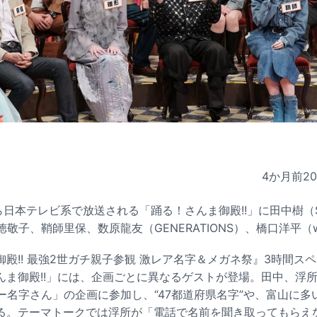
4か月前
2
から日本テレビ系で放送される「踊る！さんま御殿!!」に田中樹（S
徳敬子、鞘師里保、数原龍友（GENERATIONS）、橋口洋平（
殿!! 最強2世ガチ親子参観 激レア名字＆メガネ祭』3時間ス
んま御殿!!」には、企画ごとに異なるゲストが登場。田中、浮
ー名字さん」の企画に参加し、“47都道府県名字”や、富山に多
る。テーマトークでは浮所が「電話で名前を聞き取ってもらえ