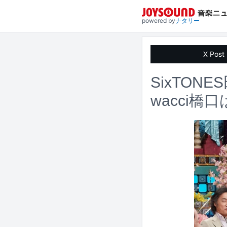
powered by
ナタリー
X Post
SixTON
wacci