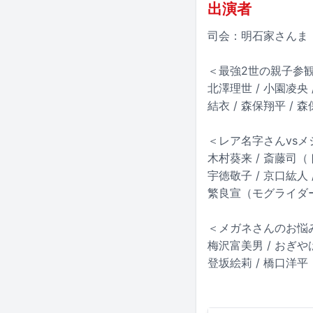
出演者
司会：明石家さんま
＜最強2世の親子参
北澤理世 / 小園凌央 /
結衣 / 森保翔平 / 森
＜レア名字さんvs
木村葵来 / 斎藤司（ト
宇徳敬子 / 京口紘人
繁良宣（モグライダー
＜メガネさんのお悩
梅沢富美男 / おぎやは
登坂絵莉 / 橋口洋平（