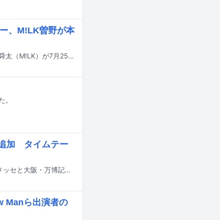
ー、M!LK曽野が本
アイナ・ジ・エンド、あの、おヨネ（モナキ）、ジェシー（SixTONES）、曽野舜太（M!LK）が7月25日にTBS系で放送される番組「トーキング千鳥！」に出演する。
れた。
eら追加 タイムテー
8月14日から16日までの3日間にわたり、千葉・ZOZOマリンスタジアム＆幕張メッセと大阪・万博記念公園で行われる音楽フェスティバル「SUMMER SONIC 2026」の追加出演アーティストが発表された。
w Manら出演者の