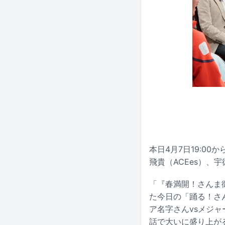
本日4月7日19:00
飛貴（ACEes）、宇
「『春満開！さんま御
た今日の「踊る！さ
ア名字さんvsメジャ
話で大いに盛り上が