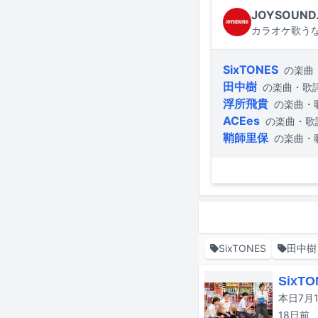
JOYSOUND
カラオケ歌うな
SixTONES
の楽曲
田中樹
の楽曲・歌
浮所飛貴
の楽曲・
ACEes
の楽曲・歌
鞘師里保
の楽曲・
SixTONES
田中樹
Six
18日
前