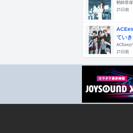
鞘師里保
21日
前
ACE
ていき
ACEe
21日
前