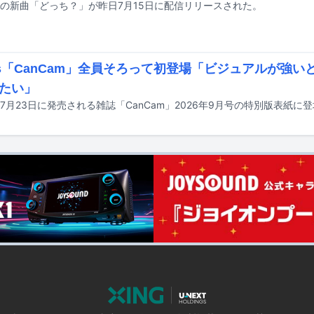
の新曲「どっち？」が昨日7月15日に配信リリースされた。
es「CanCam」全員そろって初登場「ビジュアルが強
たい」
sが7月23日に発売される雑誌「CanCam」2026年9月号の特別版表紙に