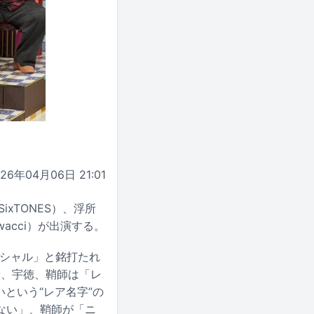
026年04月06日 21:01
ixTONES）、浮所
wacci）が出演する。
ペシャル」と銘打たれ
所、宇徳、鞘師は「レ
いという“レア名字”の
ない」、鞘師が「ニ