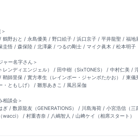
観＞
 鶴野おと / 永島優美 / 野口絵子 / 浜口京子 / 平井龍聖 / 福地展
保圭悟 / 森保陸 / 北澤豪 / つるの剛士 / マイク眞木 / 松本明子
メジャー名字さん＞
レンディエンジェル） / 田中樹（SixTONES） / 中村仁美 / 浮
 / 鞘師里保 / 實方孝生（レインボー・ジャンボたかお） / 東儀秀樹
・ともしげ） / 雛形あきこ / 風呂采伽
み相談会＞
ぎ / 数原龍友（GENERATIONS） / 川島海荷 / 小宮浩信（三
wacci） / 村重杏奈 / 八嶋智人 / 山﨑ケイ（相席スタート）