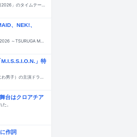
明日7月18日にTBS系で8時間にわたって放送される夏の大型音楽特番「音楽の日2026」のタイムテーブルが発表された。
ID、NEK!、
9月12日と13日に福井・敦賀市金ヶ崎エリアで行われる音楽フェス「おぼろっく2026 ～TSURUGA MUSIC FESTIVAL～」の最終出演アーティストと日割りが発表された。
.S.I.O.N.」特
深田竜生（ACEes）が、9月14日よりPrime Videoにて配信される道枝駿佑（なにわ男子）の主演ドラマ「M.I.S.S.I.O.N. 歌劇な潜入捜査官」に出演決定。またドラマのキービジュアルが公開された。
、舞台はクロアチア
された。
もに作詞