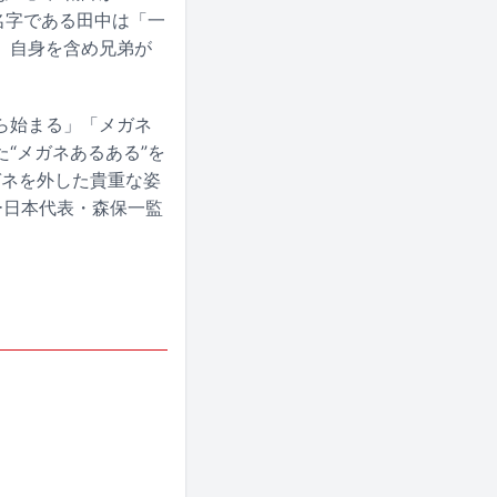
名字である田中は「一
、自身を含め兄弟が
。
ら始まる」「メガネ
“メガネあるある”を
ガネを外した貴重な姿
ー日本代表・森保一監