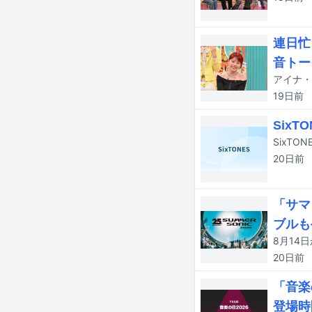
連日忙
音トー
19日
前
Six
SixT
20日
前
「サマ
ブルも
20日
前
「音楽
登場時