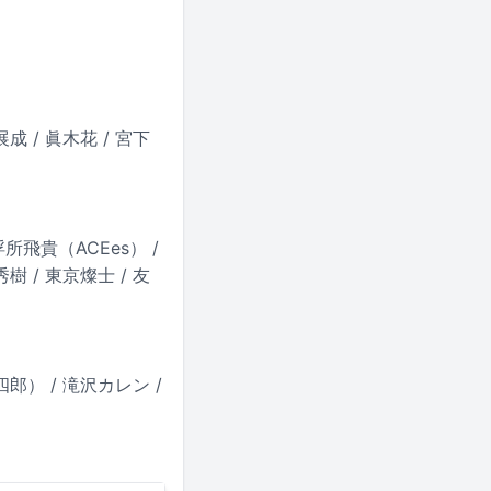
成 / 眞木花 / 宮下
所飛貴（ACEes） /
 / 東京燦士 / 友
四郎） / 滝沢カレン /