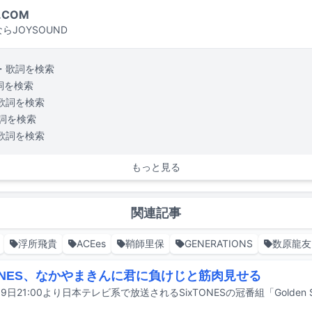
.COM
らJOYSOUND
・歌詞を検索
詞を検索
歌詞を検索
詞を検索
歌詞を検索
もっと見る
関連記事
浮所飛貴
ACEes
鞘師里保
GENERATIONS
数原龍友
TONES、なかやまきんに君に負けじと筋肉見せる