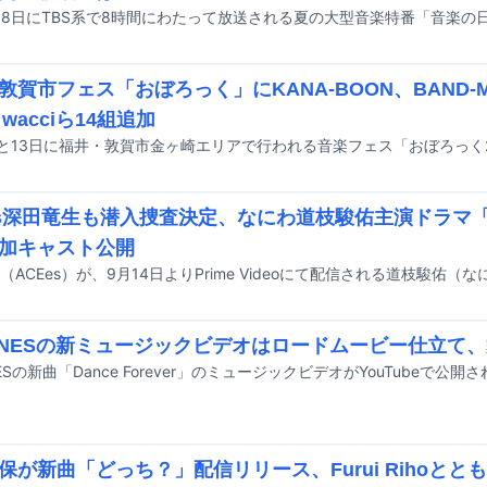
敦賀市フェス「おぼろっく」にKANA-BOON、BAND-MA
、wacciら14組追加
es深田竜生も潜入捜査決定、なにわ道枝駿佑主演ドラマ「M.I.S
加キャスト公開
TONESの新ミュージックビデオはロードムービー仕立て
NESの新曲「Dance Forever」のミュージックビデオがYouTubeで公開
保が新曲「どっち？」配信リリース、Furui Rihoとと