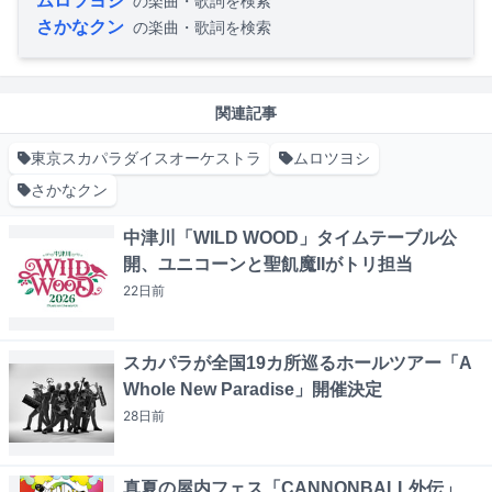
ムロツヨシ
の楽曲・歌詞を検索
さかなクン
の楽曲・歌詞を検索
関連記事
東京スカパラダイスオーケストラ
ムロツヨシ
さかなクン
中津川「WILD WOOD」タイムテーブル公
開、ユニコーンと聖飢魔IIがトリ担当
22日
前
スカパラが全国19カ所巡るホールツアー「A
Whole New Paradise」開催決定
28日
前
真夏の屋内フェス「CANNONBALL外伝」