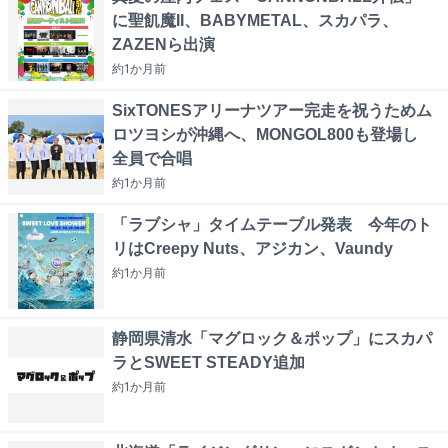
に聖飢魔II、BABYMETAL、スカパラ、
ZAZENら出演
約1か月
前
SixTONESアリーナツアー完走を祝うためム
ロツヨシが沖縄へ、MONGOL800も登場し
全員で合唱
約1か月
前
「ラブシャ」タイムテーブル発表 今年のト
リはCreepy Nuts、アジカン、Vaundy
約1か月
前
静岡県清水「マグロック＆ポップ」にスカパ
ラとSWEET STEADY追加
約1か月
前