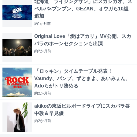
北海道「ライジングサン」にスガシカオ、ス
ペルバ×ブンブン、GEZAN、オウガら10組
追加
約1か月
前
Original Love「愛はアカリ」MV公開、スカ
パラのホーンセクションも出演
約2か月
前
「ロッキン」タイムテーブル発表！
Vaundy、バンプ、ずとまよ、あいみょん、
Adoらがトリ務める
約2か月
前
akikoの東阪ビルボードライブにスカパラ谷
中敦＆早見優
約2か月
前