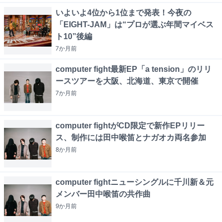
いよいよ4位から1位まで発表！今夜の
「EIGHT-JAM」は“プロが選ぶ年間マイベス
ト10”後編
7か月
前
computer fight最新EP「a tension」のリリ
ースツアーを大阪、北海道、東京で開催
7か月
前
computer fightがCD限定で新作EPリリー
ス、制作には田中喉笛とナガオカ両名参加
8か月
前
computer fightニューシングルに千川新＆元
メンバー田中喉笛の共作曲
9か月
前