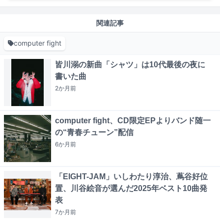
関連記事
computer fight
皆川溺の新曲「シャツ」は10代最後の夜に
書いた曲
2か月
前
computer fight、CD限定EPよりバンド随一
の“青春チューン”配信
6か月
前
「EIGHT-JAM」いしわたり淳治、蔦谷好位
置、川谷絵音が選んだ2025年ベスト10曲発
表
7か月
前