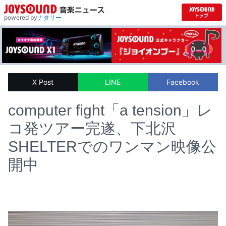
powered by
ナタリー
X Post
LINE
Facebook
computer fight「a tension」レ
コ発ツアー完遂、下北沢
SHELTERでのワンマン映像公
開中