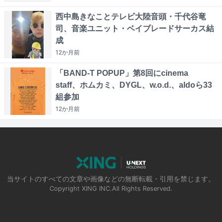
西中島きなことテレビ大陸音頭・千代谷竜
司、音楽ユニット・ベイブレードサーカス結
成
12か月
前
「BAND-T POPUP」第8回にcinema
staff、ホムカミ、DYGL、w.o.d.、aldoら33
組参加
12か月
前
当サイトのすべての文章や画像などの無断転載・引用を禁じます。
Copyright XING INC.All Rights Reserved.