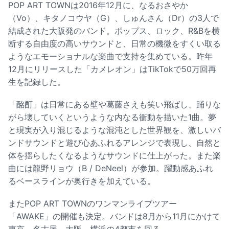
POP ART TOWNは2016年12月に、なるおさやか
（Vo）、キタノコウヤ（G）、しゅんさん（Dr）の3人で
結成された大阪発のバンド。ポップス、ロック、R&Bを横
断する自由度の高いサウンドと、日常の機微をすくい取る
ようなエモーショナルな楽曲で支持を集めている。昨年
12月にリリースした「カメレオン」はTikTokで50万回再
生を記録した。
「酩酊」は日常にある壁や葛藤さえも笑い飛ばし、踊りな
がら壊していくというような内なる衝動を描いた1曲。夢
と現実が入り混じるような混沌とした世界観を、激しいバ
ンドサウンドと遊び心あふれるアレンジで表現し、自然と
体を揺らしたくなるようなサウンドに仕上がった。また楽
曲には龍野リョウ（B / DeNeel）が参加。躍動感あふれ
るベースラインが奥行きを加えている。
またPOP ART TOWNのワンマンライブツアー
「AWAKE」の開催も決定。バンドは8月から11月にかけて