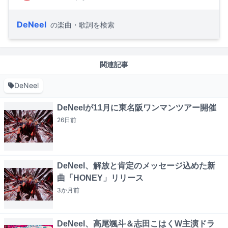
DeNeel
の楽曲・歌詞を検索
関連記事
DeNeel
DeNeelが11月に東名阪ワンマンツアー開催
26日
前
DeNeel、解放と肯定のメッセージ込めた新
曲「HONEY」リリース
3か月
前
DeNeel、高尾颯斗＆志田こはくW主演ドラ