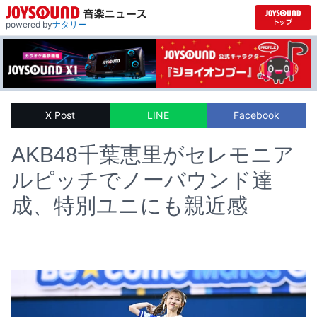
powered by
ナタリー
X Post
LINE
Facebook
AKB48千葉恵里がセレモニア
ルピッチでノーバウンド達
成、特別ユニにも親近感