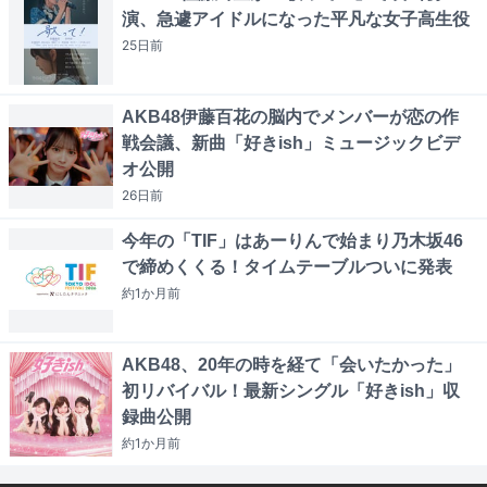
演、急遽アイドルになった平凡な女子高生役
25日
前
AKB48伊藤百花の脳内でメンバーが恋の作
戦会議、新曲「好きish」ミュージックビデ
オ公開
26日
前
今年の「TIF」はあーりんで始まり乃木坂46
で締めくくる！タイムテーブルついに発表
約1か月
前
AKB48、20年の時を経て「会いたかった」
初リバイバル！最新シングル「好きish」収
録曲公開
約1か月
前