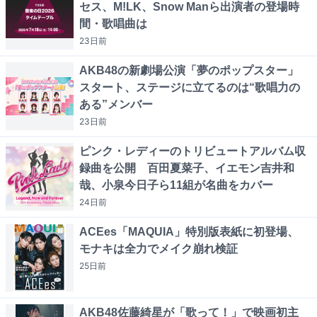
セス、M!LK、Snow Manら出演者の登場時
間・歌唱曲は
23日
前
AKB48の新劇場公演「夢のポップスター」
スタート、ステージに立てるのは“歌唱力の
ある”メンバー
23日
前
ピンク・レディーのトリビュートアルバム収
録曲を公開 百田夏菜子、イエモン吉井和
哉、小泉今日子ら11組が名曲をカバー
24日
前
ACEes「MAQUIA」特別版表紙に初登場、
モナキは全力でメイク崩れ検証
25日
前
AKB48佐藤綺星が「歌って！」で映画初主