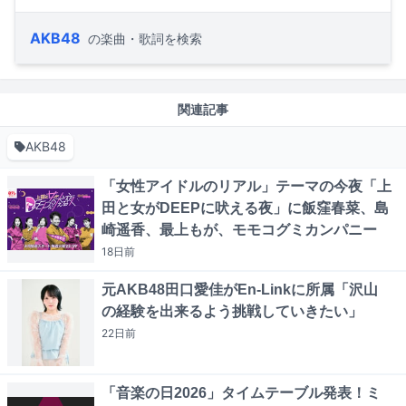
AKB48
の楽曲・歌詞を検索
関連記事
AKB48
「女性アイドルのリアル」テーマの今夜「上
田と女がDEEPに吠える夜」に飯窪春菜、島
崎遥香、最上もが、モモコグミカンパニー
18日
前
元AKB48田口愛佳がEn-Linkに所属「沢山
の経験を出来るよう挑戦していきたい」
22日
前
「音楽の日2026」タイムテーブル発表！ミ