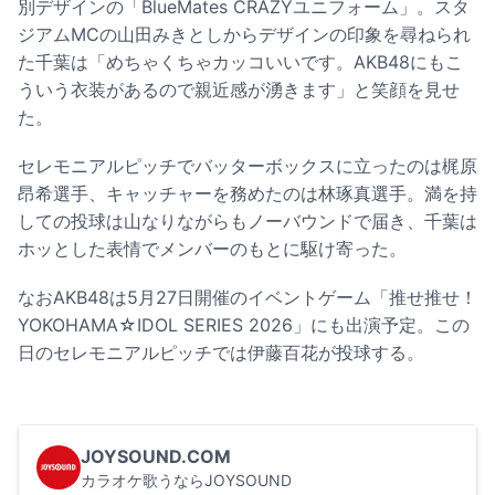
別デザインの「BlueMates CRAZYユニフォーム」。スタ
ジアムMCの山田みきとしからデザインの印象を尋ねられ
た千葉は「めちゃくちゃカッコいいです。AKB48にもこ
ういう衣装があるので親近感が湧きます」と笑顔を見せ
た。
セレモニアルピッチでバッターボックスに立ったのは梶原
昂希選手、キャッチャーを務めたのは林琢真選手。満を持
しての投球は山なりながらもノーバウンドで届き、千葉は
ホッとした表情でメンバーのもとに駆け寄った。
なおAKB48は5月27日開催のイベントゲーム「推せ推せ！
YOKOHAMA☆IDOL SERIES 2026」にも出演予定。この
日のセレモニアルピッチでは伊藤百花が投球する。
JOYSOUND.COM
カラオケ歌うならJOYSOUND