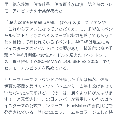
里、徳永羚海、佐藤綺星、伊藤百花が出演。試合前のセレ
モニアルピッチを千葉が務めた。
「Be☆come Mates GAME」はベイスターズファンや
「これからファンになっていただく方」に、多彩なスペシ
ャルゲストとともにベイスターズの魅力を感じてもらうこ
とを目指して行われているイベント。AKB48は過去にも
ベイスターズのイベントに出演歴があり、横浜市出身の千
葉は昨年6月開催の女性アイドルを迎えたイベントシリー
ズ「推せ推せ！YOKOHAMA☆IDOL SERIES 2025」でも
セレモニアルピッチを務めている。
リリーフカーでグラウンドに登場した千葉は徳永、佐藤、
伊藤の応援を受けてマウンドへ上がり「去年も投げさせて
いただいたんですけど、（今回は）届くようにがんばりま
す！」と意気込む。この日メンバーが着用していたのはベ
イスターズの公式ファンクラブ・BlueMatesの会員限定で
発売されている、歴代のユニフォームをコラージュした特