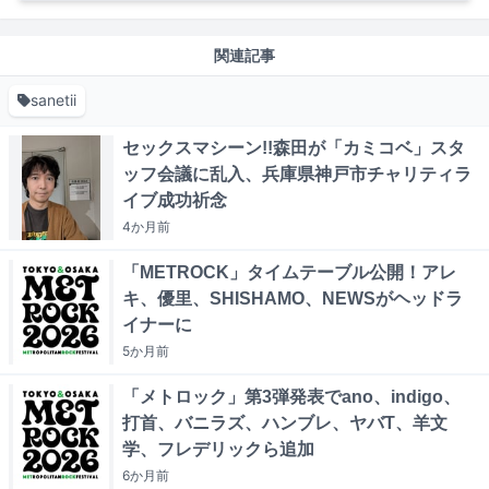
関連記事
sanetii
セックスマシーン!!森田が「カミコベ」スタ
ッフ会議に乱入、兵庫県神戸市チャリティラ
イブ成功祈念
4か月
前
「METROCK」タイムテーブル公開！アレ
キ、優里、SHISHAMO、NEWSがヘッドラ
イナーに
5か月
前
「メトロック」第3弾発表でano、indigo、
打首、バニラズ、ハンブレ、ヤバT、羊文
学、フレデリックら追加
6か月
前