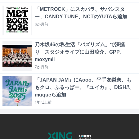
「METROCK」にスカパラ、サバシスタ
ー、CANDY TUNE、NCTのYUTAら追加
6か月
前
乃木坂46の私生活「バズリズム」で深掘
り スタジオライブに山田涼介、GPP、
moxymil
7か月
前
「JAPAN JAM」にAooo、平手友梨奈、も
もクロ、ふるっぱー、『ユイカ』、DISH//、
muqueら追加
1年以上
前