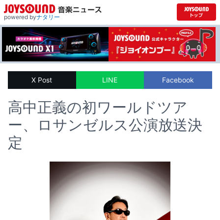
powered by
ナタリー
X Post
LINE
Facebook
高中正義の初ワールドツア
ー、ロサンゼルス公演放送決
定