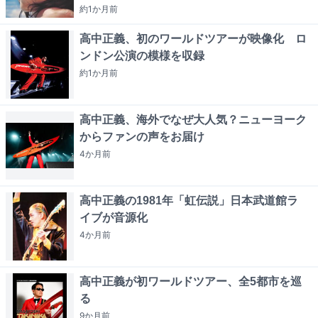
約1か月
前
高中正義、初のワールドツアーが映像化 ロ
ンドン公演の模様を収録
約1か月
前
高中正義、海外でなぜ大人気？ニューヨーク
からファンの声をお届け
4か月
前
高中正義の1981年「虹伝説」日本武道館ラ
イブが音源化
4か月
前
高中正義が初ワールドツアー、全5都市を巡
る
9か月
前