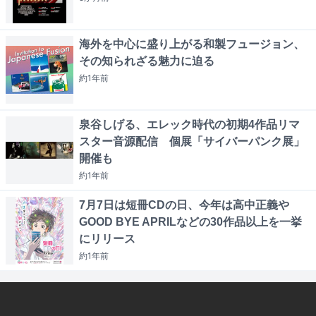
海外を中心に盛り上がる和製フュージョン、
その知られざる魅力に迫る
約1年
前
泉谷しげる、エレック時代の初期4作品リマ
スター音源配信 個展「サイバーパンク展」
開催も
約1年
前
7月7日は短冊CDの日、今年は高中正義や
GOOD BYE APRILなどの30作品以上を一挙
にリリース
約1年
前