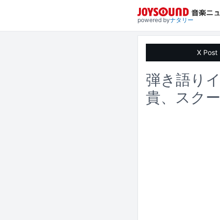
powered by
ナタリー
X Post
弾き語りイベ
貴、スク