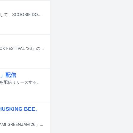
京都のアイドルグループ・きのホ。の主催企画「THE 京月観」の“東京出張編”として、SCOOBIE DOとのツーマンライブが8月10日に開催されることが決定した。
7月24日から26日まで新潟・苗場スキー場で行われる野外音楽フェス「FUJI ROCK FESTIVAL '26」のタイムテーブルが公開された。
」配信
」を配信リリースする。
SKING BEE、
9月12日と13日に兵庫県伊丹市の昆陽池公園で行われる無料ローカルフェス「ITAMI GREENJAM'26」の出演者第1弾が発表された。