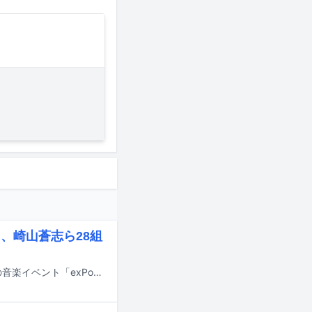
ト、崎山蒼志ら28組
11月15日に東京・渋谷の7会場にて開催されるカルチャーメディア・NiEW主催の音楽イベント「exPoP!!!!!再会 2026」の出演アーティスト第1弾が発表された。