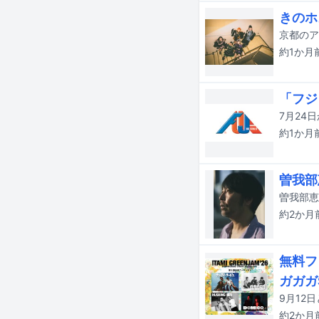
きのホ
約1か月
「フジ
約1か月
曽我部
曽我部恵
約2か月
無料フ
ガガガ
約2か月