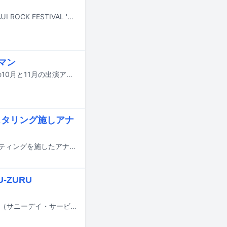
7月24日から26日まで新潟・苗場スキー場で開催される野外フェスティバル「FUJI ROCK FESTIVAL '26」の模様が、9月19日から21日の3日間にわたりフジテレビNEXT ライブ・プレミアムおよびフジテレビNEXTsmartで放送、配信される。
ーマン
SCOOBIE DOが東京・新代田FEVERで開催しているマンスリーライブイベントの10月と11月の出演アーティストが決定した。
スタリング施しアナ
サニーデイ・サービスの代表作の1つ「東京」の発売30周年を記念し、最新カッティングを施したアナログ盤と最新マスタリングによるBlu-specCD2および配信版が8月26日にリリースされる。
-ZURU
「つけめん・中華そば 玉 -GYOKU-」の代表・玉川正視氏とラーメン通の田中貴（サニーデイ・サービス）がレーベル「ZURU-ZURU RECORDS」（ズルズルレコーズ）を設立。第1弾リリース作品として、玉川氏がボーカルを務めるロックバンド・THE BYE BYESの1stミニアルバム「THE BYE BYES」が明日7月7日に配信リリースされる。