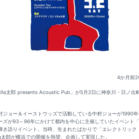
4か月前
2
lla太郎 presents Acoustic Pub」が5月2日に神奈川・
村ジョー＆イーストウッズで活動している中村ジョーが1990
ーズが93～96年にかけて都内を中心に主催していたイベント
弾き語りイベント。当時、生まれたばかりで「エレクトリック
illa太郎が横浜での開催を熱望、企画して実現した。