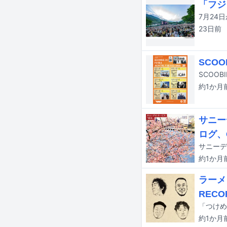
「フジ
23日
前
SCOO
約1か月
サニー
ログ、
約1か月
ラーメ
RECO
約1か月