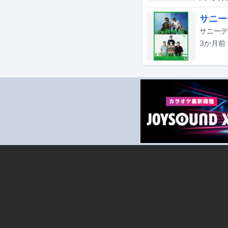
サニー
3か月
前