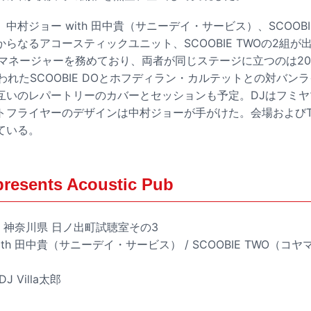
中村ジョー with 田中貴（サニーデイ・サービス）、SCOOBI
らなるアコースティックユニット、SCOOBIE TWOの2組が出
DOのマネージャーを務めており、両者が同じステージに立つのは20
行われたSCOOBIE DOとホフディラン・カルテットとの対バン
いのレパートリーのカバーとセッションも予定。DJはフミヤマウチ
トフライヤーのデザインは中村ジョーが手がけた。会場およびTI
ている。
resents Acoustic Pub
土）神奈川県 日ノ出町試聴室その3
with 田中貴（サニーデイ・サービス） / SCOOBIE TWO（
J Villa太郎