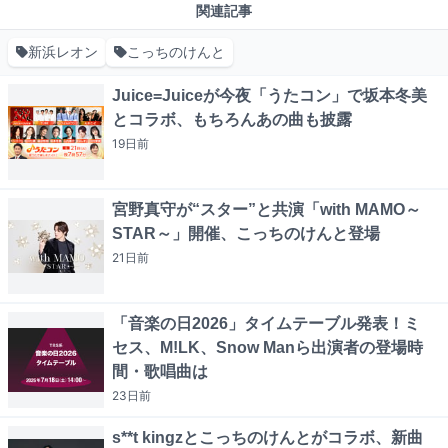
関連記事
新浜レオン
こっちのけんと
Juice=Juiceが今夜「うたコン」で坂本冬美
とコラボ、もちろんあの曲も披露
19日
前
宮野真守が“スター”と共演「with MAMO～
STAR～」開催、こっちのけんと登場
21日
前
「音楽の日2026」タイムテーブル発表！ミ
セス、M!LK、Snow Manら出演者の登場時
間・歌唱曲は
23日
前
s**t kingzとこっちのけんとがコラボ、新曲