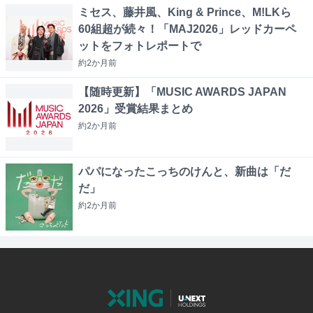
ミセス、藤井風、King & Prince、M!LKら
60組超が続々！「MAJ2026」レッドカーペ
ットをフォトレポートで
約2か月
前
【随時更新】「MUSIC AWARDS JAPAN
2026」受賞結果まとめ
約2か月
前
パパになったこっちのけんと、新曲は「だ
だ」
約2か月
前