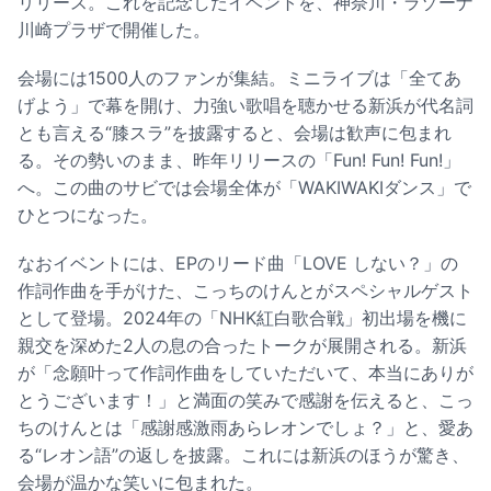
リリース。これを記念したイベントを、神奈川・ラゾーナ
川崎プラザで開催した。
会場には1500人のファンが集結。ミニライブは「全てあ
げよう」で幕を開け、力強い歌唱を聴かせる新浜が代名詞
とも言える“膝スラ”を披露すると、会場は歓声に包まれ
る。その勢いのまま、昨年リリースの「Fun! Fun! Fun!」
へ。この曲のサビでは会場全体が「WAKIWAKIダンス」で
ひとつになった。
なおイベントには、EPのリード曲「LOVE しない？」の
作詞作曲を手がけた、こっちのけんとがスペシャルゲスト
として登場。2024年の「NHK紅白歌合戦」初出場を機に
親交を深めた2人の息の合ったトークが展開される。新浜
が「念願叶って作詞作曲をしていただいて、本当にありが
とうございます！」と満面の笑みで感謝を伝えると、こっ
ちのけんとは「感謝感激雨あらレオンでしょ？」と、愛あ
る“レオン語”の返しを披露。これには新浜のほうが驚き、
会場が温かな笑いに包まれた。