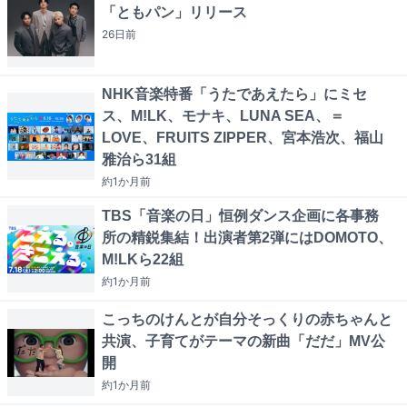
「ともパン」リリース
26日
前
NHK音楽特番「うたであえたら」にミセ
ス、M!LK、モナキ、LUNA SEA、＝
LOVE、FRUITS ZIPPER、宮本浩次、福山
雅治ら31組
約1か月
前
TBS「音楽の日」恒例ダンス企画に各事務
所の精鋭集結！出演者第2弾にはDOMOTO、
M!LKら22組
約1か月
前
こっちのけんとが自分そっくりの赤ちゃんと
共演、子育てがテーマの新曲「だだ」MV公
開
約1か月
前