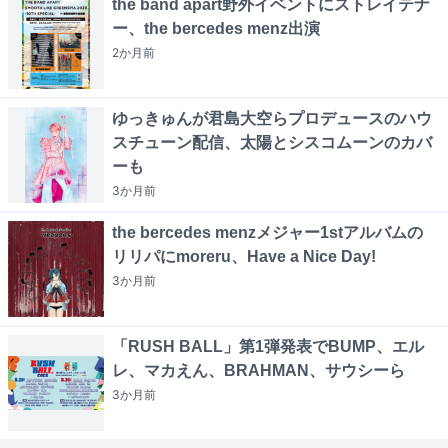
the band apart野外イベントにストレイテナ
ー、the bercedes menz出演
2か月
前
ゆっきゅんが君島大空らプロデュースのハウ
スチューン配信、太陽とシスコムーンのカバ
ーも
3か月
前
the bercedes menzメジャー1stアルバムの
リリパにmoreru、Have a Nice Day!
3か月
前
「RUSH BALL」第1弾発表でBUMP、エル
レ、マカえん、BRAHMAN、サウシーら
3か月
前