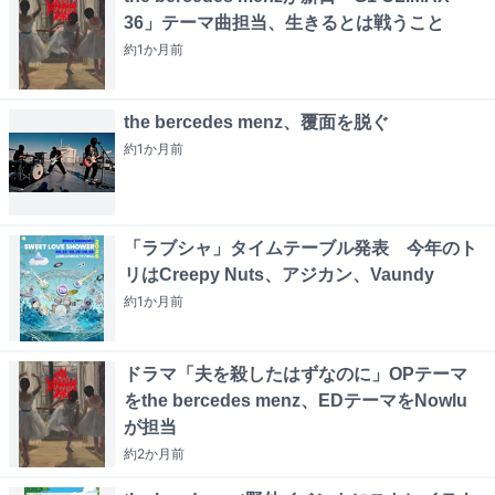
36」テーマ曲担当、生きるとは戦うこと
約1か月
前
the bercedes menz、覆面を脱ぐ
約1か月
前
「ラブシャ」タイムテーブル発表 今年のト
リはCreepy Nuts、アジカン、Vaundy
約1か月
前
ドラマ「夫を殺したはずなのに」OPテーマ
をthe bercedes menz、EDテーマをNowlu
が担当
約2か月
前