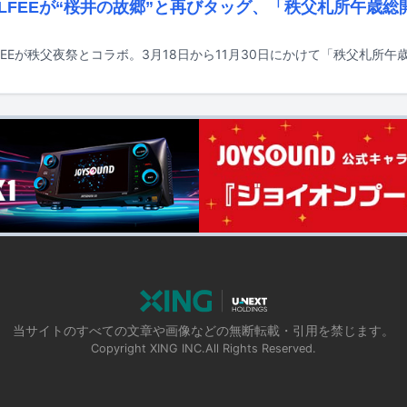
 ALFEEが“桜井の故郷”と再びタッグ、「秩父札所午歳
当サイトのすべての文章や画像などの無断転載・引用を禁じます。
Copyright XING INC.All Rights Reserved.