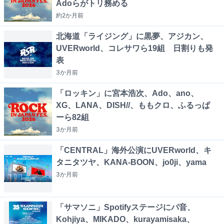
Adoらがトリ務める
約2か月
前
北海道「ライジング」に黒夢、アジカン、
UVERworld、コレサワら19組 日割りも発
表
3か月
前
「ロッキン」に宮本浩次、Ado、ano、
XG、LANA、DISH//、ももクロ、ふるっぱ
ーら82組
3か月
前
「CENTRAL」海外公演にUVERworld、キ
タニタツヤ、KANA-BOON、jo0ji、yama
3か月
前
「サマソニ」Spotifyステージにパ音、
Kohjiya、MIKADO、kurayamisaka、