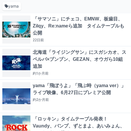
yama
「サマソニ」にチェコ、EMNW、板歯目、
Zilqy、Re:nameら追加 タイムテーブルも
公開
22日
前
北海道「ライジングサン」にスガシカオ、ス
ペルバ×ブンブン、GEZAN、オウガら10組
追加
約1か月
前
yama「飛ぼうよ」「飛ぶ時（yama ver）」
ライブ映像、6月27日にプレミア公開
約2か月
前
「ロッキン」タイムテーブル発表！
Vaundy、バンプ、ずとまよ、あいみょん、