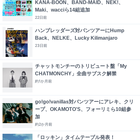
KANA-BOON、BAND-MAID、NEK!、
Maki、wacciら14組追加
22日
前
ハンブレッダーズ対バンツアーにHump
Back、NELKE、Lucky Kilimanjaro
23日
前
チャットモンチーのトリビュート盤「My
CHATMONCHY」全曲サブスク解禁
約1か月
前
go!go!vanillas対バンツアーにアレキ、クリ
ープ、OKAMOTO'S、フォーリミら10組参
加
約2か月
前
「ロッキン」タイムテーブル発表！