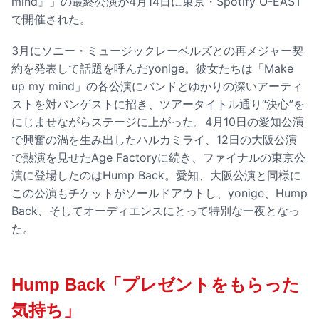
mind』」の最終公演が4月14日に東京・Spotify O-EAST
で開催された。
3月にソニー・ミュージックレーベルズとの再メジャー契
約を発表して話題を呼んだyonige。彼女たちは「Make
up my mind」の各公演にバンドとゆかりの深いアーティ
ストを対バンゲストに招き、ツアータイトル通り“決心”を
にじませながらステージに上がった。4月10日の愛知公演
で興奮の渦を生み出したハルカミライ、12日の大阪公演
で熱演を見せたAge Factoryに続き、ファイナルの東京公
演に登場したのはHump Back。愛知、大阪公演と同様に
この公演もチケットがソールドアウトし、yonige、Hump
Back、そしてオーディエンスにとって特別な一夜となっ
た。
Hump Back「プレゼントをもらった
気持ち」