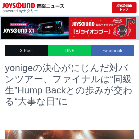
powered by
ナタリー
X Post
LINE
Facebook
yonigeの決心がにじんだ対バ
ンツアー、ファイナルは“同級
生”Hump Backとの歩みが交わ
る“大事な日”に