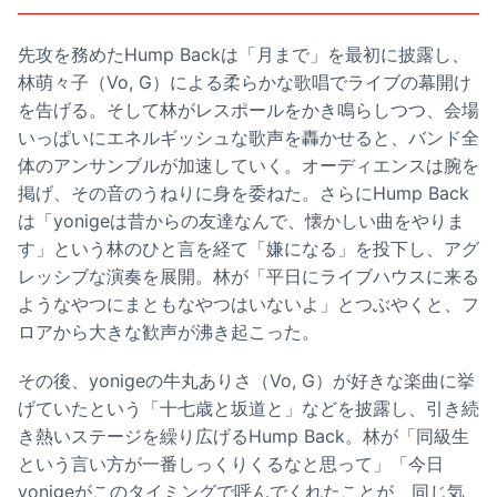
先攻を務めたHump Backは「月まで」を最初に披露し、
林萌々子（Vo, G）による柔らかな歌唱でライブの幕開け
を告げる。そして林がレスポールをかき鳴らしつつ、会場
いっぱいにエネルギッシュな歌声を轟かせると、バンド全
体のアンサンブルが加速していく。オーディエンスは腕を
掲げ、その音のうねりに身を委ねた。さらにHump Back
は「yonigeは昔からの友達なんで、懐かしい曲をやりま
す」という林のひと言を経て「嫌になる」を投下し、アグ
レッシブな演奏を展開。林が「平日にライブハウスに来る
ようなやつにまともなやつはいないよ」とつぶやくと、フ
ロアから大きな歓声が沸き起こった。
その後、yonigeの牛丸ありさ（Vo, G）が好きな楽曲に挙
げていたという「十七歳と坂道と」などを披露し、引き続
き熱いステージを繰り広げるHump Back。林が「同級生
という言い方が一番しっくりくるなと思って」「今日
yonigeがこのタイミングで呼んでくれたことが、同じ気