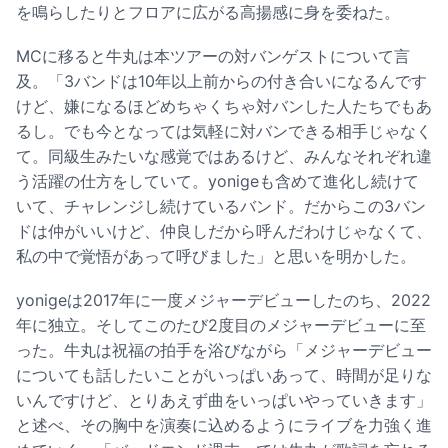
を鳴らしたりとフロアに広がる高揚感に身を委ねた。
MCに移ると牛丸は本ツアーの対バンゲストについて言
及。「3バンドは10年以上前からの付き合いになるんです
けど、嫌になるほどめちゃくちゃ対バンした人たちでもあ
るし。でも今となっては気軽に対バンできる相手じゃなく
て。同級生みたいな感覚ではあるけど、みんなそれぞれ違
う活躍の仕方をしていて。yonigeも含めて進化し続けて
いて、チャレンジし続けているバンド。だからこの3バン
ドは仲がいいけど、仲良しだから呼んだわけじゃなくて、
私の中で覚悟があって呼びました」と思いを明かした。
yonigeは2017年に一度メジャーデビューしたのち、2022
年に独立。そしてこのたび2度目のメジャーデビューに至
った。牛丸は祝福の拍手を浴びながら「メジャーデビュー
についても話したいことがいっぱいあって、時間が足りな
いんですけど、とりあえず曲をいっぱいやっていきます」
と述べ、その胸中を演奏に込めるようにライブを力強く進