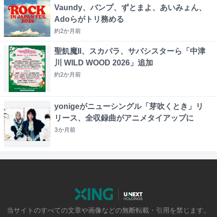
Vaundy、バンプ、ずとまよ、あいみょん、
Adoらがトリ務める
約2か月
前
聖飢魔II、スカパラ、サバシスターら「中津
川 WILD WOOD 2026」追加
約2か月
前
yonigeがニューシングル「芽吹くとき」リ
リース、全収録曲がアニメタイアップに
3か月
前
当サイトのすべての文章や画像などの無断転載・引用を禁じます。