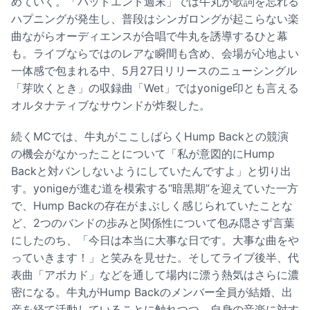
めていく。「バッドエンド週末」では牛丸が歌詞を忘れる
ハプニングが発生し、普段はシンガロングが起こらない楽
曲ながらオーディエンスが合唱で牛丸を誘導するひと幕
も。ライブならではのレアな瞬間も含め、会場が心地よい
一体感で包まれる中、5月27日リリースのニューシングル
「芽吹くとき」の収録曲「Wet」ではyonige印とも言える
オルタナティブなサウンドが炸裂した。
続くMCでは、牛丸がここしばらくHump Backとの競演
の機会がなかったことについて「私が意図的にHump
Backと対バンしないようにしていたんですよ」と切り出
す。yonigeが進む道を模索する“暗黒期”を迎えていた一方
で、Hump Backの存在がまぶしく感じられていたことな
ど、2つのバンドの歩みと関係性について包み隠さず言葉
にしたのち、「今日は本当に大事な日です。大事な曲をや
っていきます！」と笑みを見せた。そしてライブ後半、代
表曲「アボカド」などを通して場内に漂う熱気はさらに濃
密になる。牛丸がHump Backのメンバー全員が結婚、出
産を経て活動していることに触れつつ、自身の音楽に対す