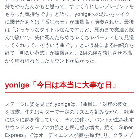
持ちやったんかもと思って、すごくうれしいプレゼントを
もらった気持ちです」と語り、yonigeへの思いをマイク
に乗せたあとは「番狂わせ」が熱量高く演奏された。最後
は「ぶっそうなタイトルなんですけど、死ぬまで友達と飲
んで騒いで、先に死んだらめちゃくちゃパーティして見送
ってくれって、そういう曲です」という林による曲紹介を
経て「明るい葬式」が披露され、2組の絆を感じさせる温
かく晴れ晴れとしたサウンドが広がった。
yonige「今日は本当に大事な日」
ステージに姿を見せたyonigeは、1曲目に「対岸の彼女」
を披露。牛丸はギターで一定のリズムを刻みながら、歌声
に徐々に熱を宿していく。それに伴い、バンドが生み出す
サウンドスケープの力強さと疾走感が増大。続く「Super
Express」ではオーディエンスが腕を掲げたり、クラップ