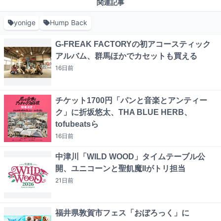
関連記事
yonige
Hump Back
G-FREAK FACTORYの初アコースティック
アルバム、群馬ほかでカセットも買える
16日
前
チケット1700円「パンと音楽とアンティー
ク」に折坂悠太、THA BLUE HERB、
tofubeatsら
16日
前
中津川「WILD WOOD」タイムテーブル公
開、ユニコーンと聖飢魔IIがトリ担当
21日
前
福井県敦賀市フェス「おぼろっく」に