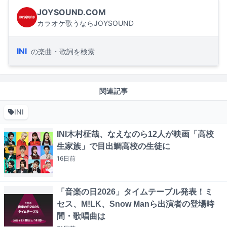
JOYSOUND.COM
カラオケ歌うならJOYSOUND
INI
の楽曲・歌詞を検索
関連記事
INI
INI木村柾哉、なえなのら12人が映画「高校
生家族」で目出鯛高校の生徒に
16日
前
「音楽の日2026」タイムテーブル発表！ミ
セス、M!LK、Snow Manら出演者の登場時
間・歌唱曲は