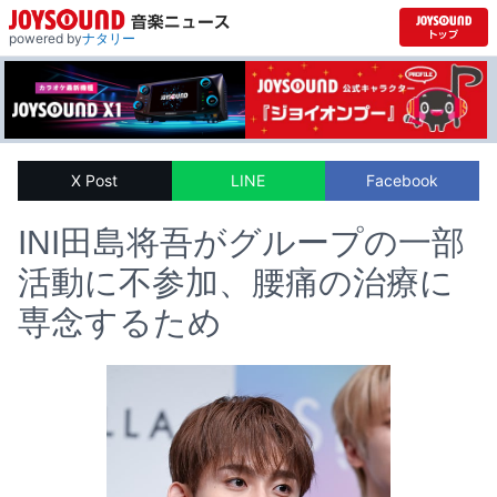
powered by
ナタリー
X Post
LINE
Facebook
INI田島将吾がグループの一部
活動に不参加、腰痛の治療に
専念するため