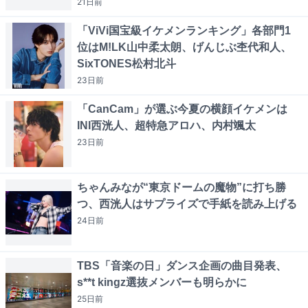
21日
前
「ViVi国宝級イケメンランキング」各部門1
位はM!LK山中柔太朗、げんじぶ杢代和人、
SixTONES松村北斗
23日
前
「CanCam」が選ぶ今夏の横顔イケメンは
INI西洸人、超特急アロハ、内村颯太
23日
前
ちゃんみなが“東京ドームの魔物”に打ち勝
つ、西洸人はサプライズで手紙を読み上げる
24日
前
TBS「音楽の日」ダンス企画の曲目発表、
s**t kingz選抜メンバーも明らかに
25日
前