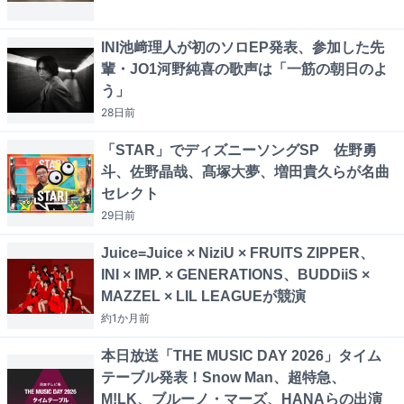
INI池﨑理人が初のソロEP発表、参加した先
輩・JO1河野純喜の歌声は「一筋の朝日のよ
う」
28日
前
「STAR」でディズニーソングSP 佐野勇
斗、佐野晶哉、髙塚大夢、増田貴久らが名曲
セレクト
29日
前
Juice=Juice × NiziU × FRUITS ZIPPER、
INI × IMP. × GENERATIONS、BUDDiiS ×
MAZZEL × LIL LEAGUEが競演
約1か月
前
本日放送「THE MUSIC DAY 2026」タイム
テーブル発表！Snow Man、超特急、
M!LK、ブルーノ・マーズ、HANAらの出演