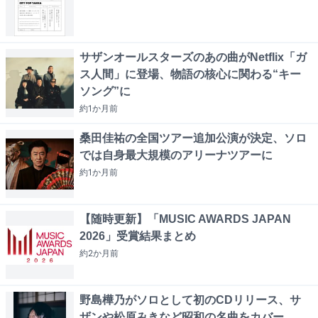
サザンオールスターズのあの曲がNetflix「ガ
ス人間」に登場、物語の核心に関わる“キー
ソング”に
約1か月
前
桑田佳祐の全国ツアー追加公演が決定、ソロ
では自身最大規模のアリーナツアーに
約1か月
前
【随時更新】「MUSIC AWARDS JAPAN
2026」受賞結果まとめ
約2か月
前
野島樺乃がソロとして初のCDリリース、サ
ザンや松原みきなど昭和の名曲をカバー