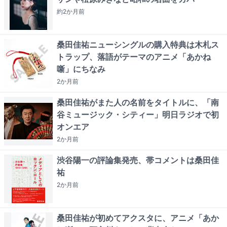
約2か月
前
桑田佳祐ニューシングルの購入特典は木札ス
トラップ、落語がテーマのアニメ「あかね
噺」にちなみ
2か月
前
桑田佳祐がまた人の名前をタイトルに、「南
谷ミュージック・シティー」明日ラジオで初
オンエア
2か月
前
渋谷陽一の評論集発売、帯コメントは桑田佳
祐
2か月
前
桑田佳祐が初めてアクスタに、アニメ「あか