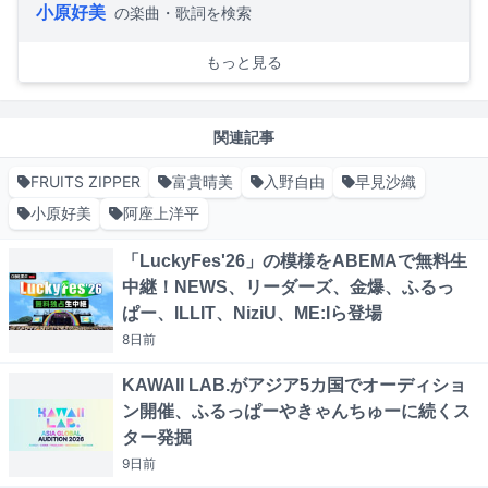
小原好美
の楽曲・歌詞を検索
もっと見る
関連記事
FRUITS ZIPPER
富貴晴美
入野自由
早見沙織
小原好美
阿座上洋平
「LuckyFes'26」の模様をABEMAで無料生
中継！NEWS、リーダーズ、金爆、ふるっ
ぱー、ILLIT、NiziU、ME:Iら登場
8日
前
KAWAII LAB.がアジア5カ国でオーディショ
ン開催、ふるっぱーやきゃんちゅーに続くス
ター発掘
9日
前