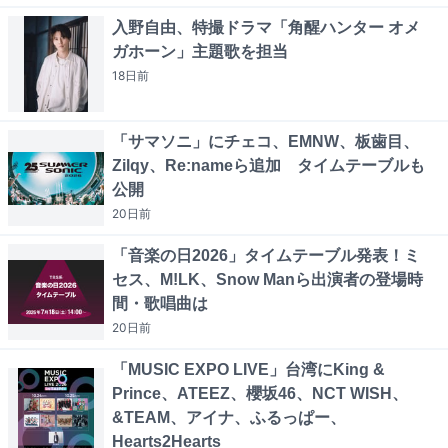
入野自由、特撮ドラマ「角醒ハンター オメ
ガホーン」主題歌を担当
18日
前
「サマソニ」にチェコ、EMNW、板歯目、
Zilqy、Re:nameら追加 タイムテーブルも
公開
20日
前
「音楽の日2026」タイムテーブル発表！ミ
セス、M!LK、Snow Manら出演者の登場時
間・歌唱曲は
20日
前
「MUSIC EXPO LIVE」台湾にKing &
Prince、ATEEZ、櫻坂46、NCT WISH、
&TEAM、アイナ、ふるっぱー、
Hearts2Hearts