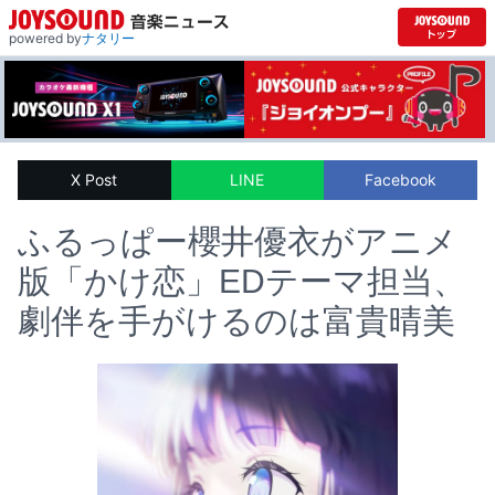
powered by
ナタリー
X Post
LINE
Facebook
ふるっぱー櫻井優衣がアニメ
版「かけ恋」EDテーマ担当、
劇伴を手がけるのは富貴晴美