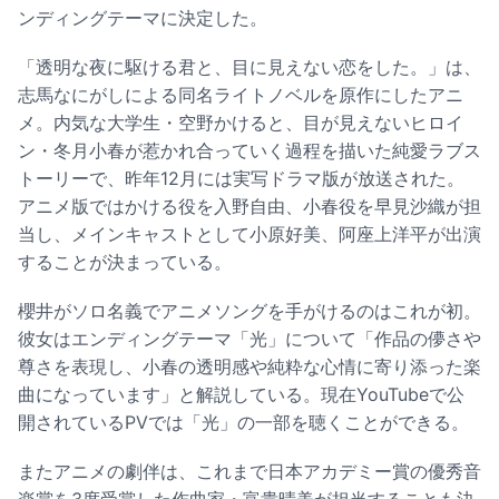
ンディングテーマに決定した。
「透明な夜に駆ける君と、目に見えない恋をした。」は、
志馬なにがしによる同名ライトノベルを原作にしたアニ
メ。内気な大学生・空野かけると、目が見えないヒロイ
ン・冬月小春が惹かれ合っていく過程を描いた純愛ラブス
トーリーで、昨年12月には実写ドラマ版が放送された。
アニメ版ではかける役を入野自由、小春役を早見沙織が担
当し、メインキャストとして小原好美、阿座上洋平が出演
することが決まっている。
櫻井がソロ名義でアニメソングを手がけるのはこれが初。
彼女はエンディングテーマ「光」について「作品の儚さや
尊さを表現し、小春の透明感や純粋な心情に寄り添った楽
曲になっています」と解説している。現在YouTubeで公
開されているPVでは「光」の一部を聴くことができる。
またアニメの劇伴は、これまで日本アカデミー賞の優秀音