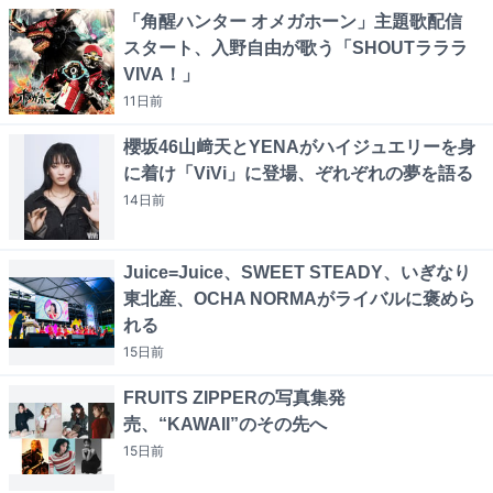
「角醒ハンター オメガホーン」主題歌配信
スタート、入野自由が歌う「SHOUTラララ
VIVA！」
11日
前
櫻坂46山﨑天とYENAがハイジュエリーを身
に着け「ViVi」に登場、ぞれぞれの夢を語る
14日
前
Juice=Juice、SWEET STEADY、いぎなり
東北産、OCHA NORMAがライバルに褒めら
れる
15日
前
FRUITS ZIPPERの写真集発
売、“KAWAII”のその先へ
15日
前