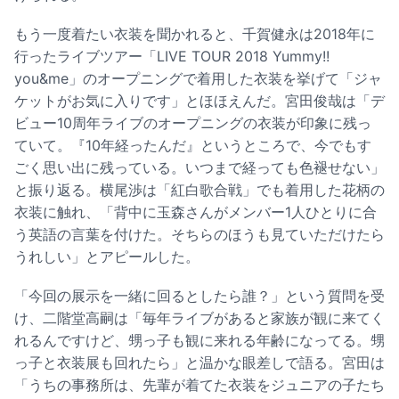
もう一度着たい衣装を聞かれると、千賀健永は2018年に
行ったライブツアー「LIVE TOUR 2018 Yummy!!
you&me」のオープニングで着用した衣装を挙げて「ジャ
ケットがお気に入りです」とほほえんだ。宮田俊哉は「デ
ビュー10周年ライブのオープニングの衣装が印象に残っ
ていて。『10年経ったんだ』というところで、今でもす
ごく思い出に残っている。いつまで経っても色褪せない」
と振り返る。横尾渉は「紅白歌合戦」でも着用した花柄の
衣装に触れ、「背中に玉森さんがメンバー1人ひとりに合
う英語の言葉を付けた。そちらのほうも見ていただけたら
うれしい」とアピールした。
「今回の展示を一緒に回るとしたら誰？」という質問を受
け、二階堂高嗣は「毎年ライブがあると家族が観に来てく
れるんですけど、甥っ子も観に来れる年齢になってる。甥
っ子と衣装展も回れたら」と温かな眼差しで語る。宮田は
「うちの事務所は、先輩が着てた衣装をジュニアの子たち