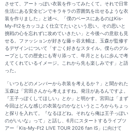
させて、アートっぽい衣装を作ってみたくて。それで日常
生活にある安全ピンでキラキラの雰囲気を出せるような衣
装を作りました」と述べ、「僕のベースにあるのはKis-
My-Ft2をカッコよく仕立てたいという思い。その思いと
挑戦の心を忘れずに攻めていきたい」と今後への意欲も見
せる。ファッションが好きな藤ヶ谷太輔は、玉森が監修す
るデザインについて「すごく好きなスタイル。僕らのグル
ープとしての歴史にも寄り添って、年月とともに歩んで考
えてくれているイメージ。これから先も楽しみです」と語
った。
「いつもどのメンバーから衣装を考えるか？」と聞かれた
玉森は「宮田さんから考えますね。発注があるんですよ。
『王子っぽくしてほしい』とか」と明かす。宮田は「まず
今回はどんな感じの衣装なのかなというところからちょっ
と探りを入れて。『なるほどね。それなら俺は王子っぽい
のがいいな』って」と話し、6月にスタートするライブツ
アー「Kis-My-Ft2 LIVE TOUR 2026 fan IS」に向けて