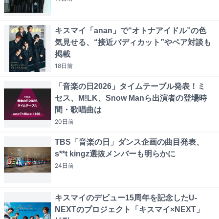
キスマイ「anan」で“オトナアイドル”の色
気見せる、“接近バディカット”やペア対談も
掲載
18日
前
「音楽の日2026」タイムテーブル発表！ミ
セス、M!LK、Snow Manら出演者の登場時
間・歌唱曲は
20日
前
TBS「音楽の日」ダンス企画の曲目発表、
s**t kingz選抜メンバーも明らかに
24日
前
キスマイのデビュー15周年を記念したU-
NEXTのプロジェクト「キスマイ×NEXT」