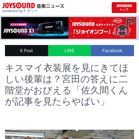
powered by
ナタリー
X Post
LINE
Facebook
キスマイ衣装展を見にきてほ
しい後輩は？宮田の答えに二
階堂がおびえる「佐久間くん
が記事を見たらやばい」