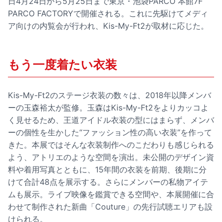
日4月24日から5月25日まで東京・池袋PARCO 本館7F
PARCO FACTORYで開催される。これに先駆けてメディ
ア向けの内覧会が行われ、Kis-My-Ft2が取材に応じた。
もう一度着たい衣装
Kis-My-Ft2のステージ衣装の数々は、2018年以降メンバ
ーの玉森裕太が監修。玉森はKis-My-Ft2をよりカッコよ
く見せるため、王道アイドル衣装の型にはまらず、メンバ
ーの個性を生かした“ファッション性の高い衣装”を作って
きた。本展ではそんな衣装制作へのこだわりも感じられる
よう、アトリエのような空間を演出。未公開のデザイン資
料や着用写真とともに、15年間の衣装を前期、後期に分
けて合計48点を展示する。さらにメンバーの私物アイテ
ムも展示。ライブ映像を鑑賞できる空間や、本展開催に合
わせて制作された新曲「Couture」の先行試聴エリアも設
けられる。