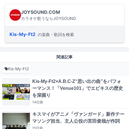
JOYSOUND.COM
カラオケ歌うならJOYSOUND
Kis-My-Ft2
の楽曲・歌詞を検索
関連記事
Kis-My-Ft2
Kis-My-Ft2×A.B.C-Z“思い出の曲”をパフォ
ーマンス！「Venue101」でエビキスの歴史
を深掘り
14日
前
キスマイがアニメ「ヴァンガード」新作テー
マソング担当、主人公役の宮田俊哉が作詞
15日
前