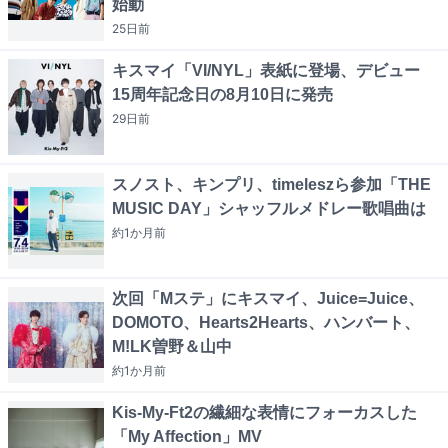
始動
25日
前
キスマイ「VI/NYL」表紙に登場、デビュー
15周年記念日の8月10日に発売
29日
前
スノスト、キンプリ、timeleszら参加「THE
MUSIC DAY」シャッフルメドレー歌唱曲は
約1か月
前
次回「Mステ」にキスマイ、Juice=Juice、
DOMOTO、Hearts2Hearts、ハンバート、
M!LK曽野＆山中
約1か月
前
Kis-My-Ft2の繊細な表情にフォーカスした
「My Affection」MV