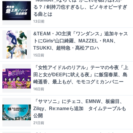
る？ / 剣持刀也すぎるし、ピノキオピーすぎ
る曲とは
13日
前
&TEAM・JO主演「ワンダンス」追加キャス
トにGirls²山口綺羅、MAZZEL・RAN、
TSUKKI、超特急・髙松アロハ
15日
前
「女性アイドルのリアル」テーマの今夜「上
田と女がDEEPに吠える夜」に飯窪春菜、島
崎遥香、最上もが、モモコグミカンパニー
16日
前
「サマソニ」にチェコ、EMNW、板歯目、
Zilqy、Re:nameら追加 タイムテーブルも
公開
21日
前