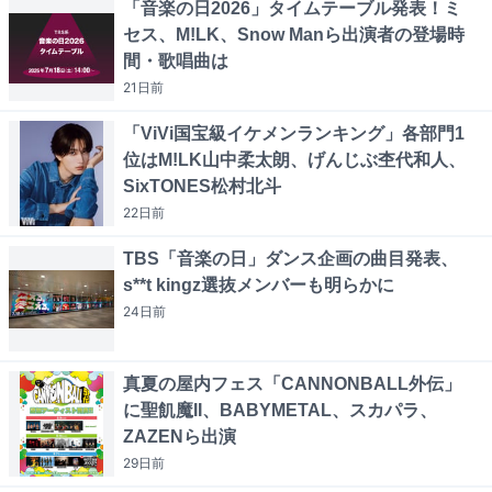
「音楽の日2026」タイムテーブル発表！ミ
セス、M!LK、Snow Manら出演者の登場時
間・歌唱曲は
21日
前
「ViVi国宝級イケメンランキング」各部門1
位はM!LK山中柔太朗、げんじぶ杢代和人、
SixTONES松村北斗
22日
前
TBS「音楽の日」ダンス企画の曲目発表、
s**t kingz選抜メンバーも明らかに
24日
前
真夏の屋内フェス「CANNONBALL外伝」
に聖飢魔II、BABYMETAL、スカパラ、
ZAZENら出演
29日
前