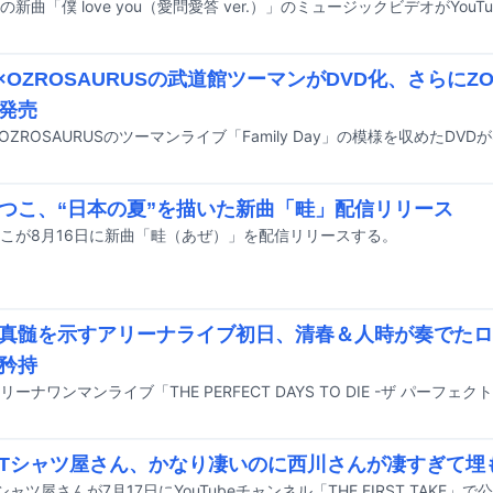
の新曲「僕 love you（愛問愛答 ver.）」のミュージックビデオがYou
N×OZROSAURUSの武道館ツーマンがDVD化、さらにZ
発売
つこ、“日本の夏”を描いた新曲「畦」配信リリース
こが8月16日に新曲「畦（あぜ）」を配信リリースする。
真髄を示すアリーナライブ初日、清春＆人時が奏でたロ
矜持
Tシャツ屋さん、かなり凄いのに西川さんが凄すぎて埋