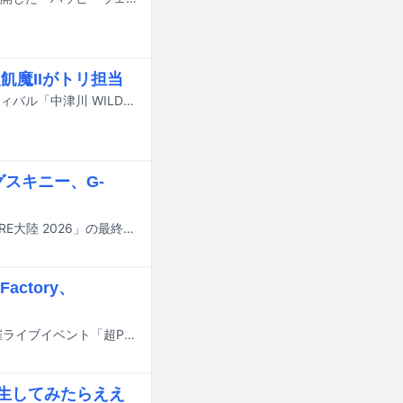
飢魔IIがトリ担当
9月19日と20日に岐阜・中津川公園内特設ステージで行われる野外音楽フェスティバル「中津川 WILD WOOD 2026」のタイムテーブルが公開された。
グスキニー、G-
FOMAREが10月12日に地元の群馬・Gメッセ群馬で開催する主催フェス「FOMARE大陸 2026」の最終出演アーティストが発表された。
actory、
SHADOWSが9月23日に千葉・幕張メッセ国際展示場4～6ホールで開催する主催ライブイベント「超PMAM」の全出演アーティストが発表された。
で再生してみたらええ