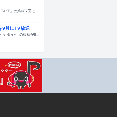
ヤバイTシャツ屋さんが本日7月17日22:00にYouTubeで公開される「THE FIRST TAKE」の第687回に登場する。
」を9月にTV放送
黒夢のワンマンライブ「THE PERFECT DAYS TO DIE -ザ パーフェクト デイズ トゥ ダイ-」の模様が9月にWOWOWで放送・配信される。