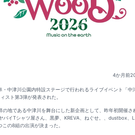
4か月前
2
岐阜・中津川公園内特設ステージで行われるライブイベント「中津川 
ティスト第3弾が発表された。
祥の地である中津川を舞台にした新企画として、昨年初開催された
イTシャツ屋さん、黒夢、KREVA、ねぐせ。、dustbox、Lucky 
食なつこの8組の出演が決まった。