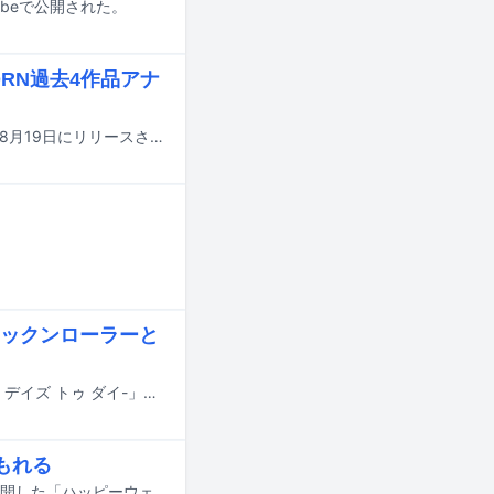
Tubeで公開された。
ORN過去4作品アナ
ZORNとOZROSAURUSのツーマンライブ「Family Day」の模様を収めたDVDが8月19日にリリースされることが決定。さらに8月26日にはZORNの過去4作品のアナログ盤が発売される。
ックンローラーと
黒夢がアリーナワンマンライブ「THE PERFECT DAYS TO DIE -ザ パーフェクト デイズ トゥ ダイ-」の東京・TOYOTA ARENA TOKYO公演を、7月17日から19日まで計3日間にわたって行った。
もれる
ヤバイTシャツ屋さんが7月17日にYouTubeチャンネル「THE FIRST TAKE」で公開した「ハッピーウェディング前ソング」のパフォーマンス映像が公開からわずか1日あまりで100万回再生を突破。ヤバイTシャツ屋さんのコメントが到着した。