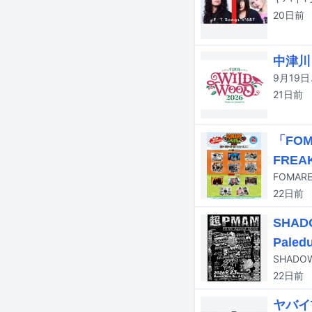
20日
前
中津川
21日
前
「FO
FREA
22日
前
SHAD
Pale
22日
前
ヤバイ