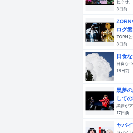
ねぐせ。
8日
前
ZOR
ログ盤
8日
前
日食な
日食なつ
16日
前
黒夢の
しての
17日
前
ヤバイ