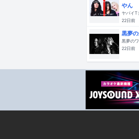
やん
22日
前
黒夢の最
22日
前