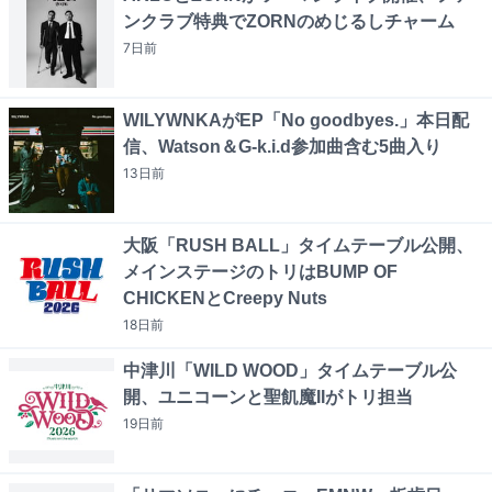
ンクラブ特典でZORNのめじるしチャーム
7日
前
WILYWNKAがEP「No goodbyes.」本日配
信、Watson＆G-k.i.d参加曲含む5曲入り
13日
前
大阪「RUSH BALL」タイムテーブル公開、
メインステージのトリはBUMP OF
CHICKENとCreepy Nuts
18日
前
中津川「WILD WOOD」タイムテーブル公
開、ユニコーンと聖飢魔IIがトリ担当
19日
前