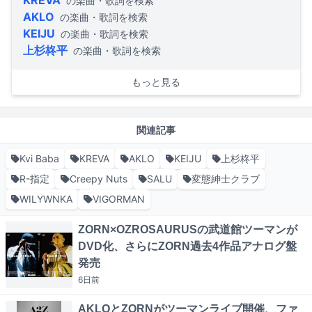
KREVA
の楽曲・歌詞を検索
AKLO
の楽曲・歌詞を検索
KEIJU
の楽曲・歌詞を検索
上杉柊平
の楽曲・歌詞を検索
もっと見る
関連記事
Kvi Baba
KREVA
AKLO
KEIJU
上杉柊平
R-指定
Creepy Nuts
SALU
変態紳士クラブ
WILYWNKA
VIGORMAN
ZORN×OZROSAURUSの武道館ツーマンが
DVD化、さらにZORN過去4作品アナログ盤
発売
6日
前
AKLOとZORNがツーマンライブ開催、ファ