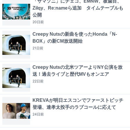
「サマソニ」にチェコ、EMNW、板歯目、
Zilqy、Re:nameら追加 タイムテーブルも
公開
20日
前
Creepy Nutsの新曲を使ったHonda「N-
BOX」の新CM放送開始
21日
前
Creepy Nutsの北米ツアーよりNY公演を放
送！過去ライブと歴代MVもオンエア
22日
前
KREVAが明日エスコンでファーストピッチ
登場、達孝太投手のラブコールに応えて
24日
前